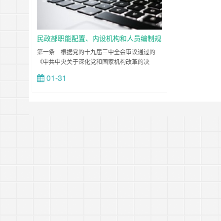
民政部职能配置、内设机构和人员编制规
定
第一条 根据党的十九届三中全会审议通过的
《中共中央关于深化党和国家机构改革的决
定》、《深化党和国家机构改革方案》和第十三
01-31
立刻查看
届全国人民代表大会第一次会议批准的《国务院
机构改革方案》，制定本规定。 第二条 民政
部是国务院组成部门，为正部级……