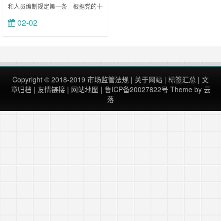
和人员编制规定第一条 根据党的十
九届三中全会审议通过的《中共中央
02-02
立刻查看
关于深化党和国家机构改革的决
定》、《深化党和国家机构改革方
案》和第十三届全国人民代表大会第
一次会议批准的《国务院机构改革方
案》,制定本规定。 ……
Copyright © 2018-2019
市场监管法规
|
关于网站
|
标签汇总
|
文
章归档
|
友情链接
|
网站地图
|
鲁ICP备20027822号
Theme by
云
落