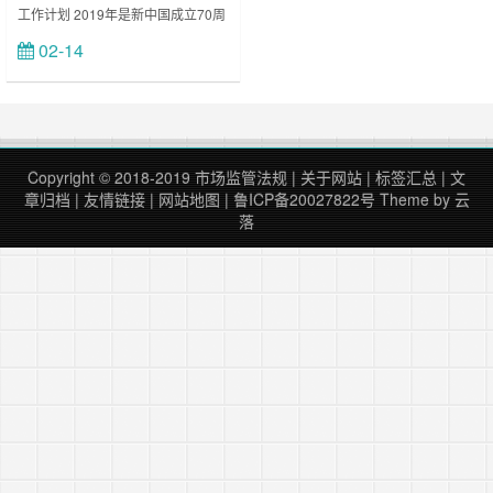
工作计划 2019年是新中国成立70周
年，是决胜全面建成小康社会关键之
02-14
立刻查看
年。市场监管总局的立法工作将继续
深入贯彻落实习近平总书记关于全面
依法治国的新理念新思想新战略，准
确把握新时代立法工作的基本要求，
坚持党……
Copyright © 2018-2019
市场监管法规
|
关于网站
|
标签汇总
|
文
章归档
|
友情链接
|
网站地图
|
鲁ICP备20027822号
Theme by
云
落