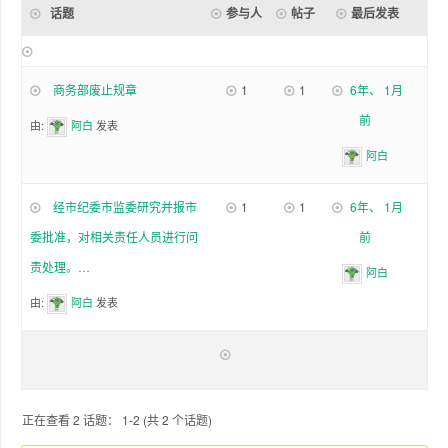
话题
参与人
帖子
最后发表
商务部废止规章
1
1
6年、 1月
前
由:
阿白
发表
阿白
经市纪委市监委研究并报市
1
1
6年、 1月
委批准，对相关责任人员进行问
前
责处理。…
阿白
由:
阿白
发表
正在查看 2 话题： 1-2 (共 2 个话题)