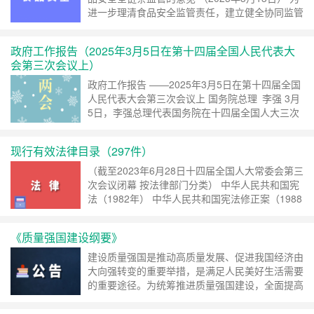
进一步理清食品安全监管责任，建立健全协同监管
机制，强化全链条监管合力，坚决守牢食品安全底
线，切实保障人民群众身体健康和生命安全，经党
政府工作报告（2025年3月5日在第十四届全国人民代表大
中央、国务院……
继续阅读 »
会第三次会议上）
政府工作报告 ——2025年3月5日在第十四届全国
人民代表大会第三次会议上 国务院总理 李强 3月
5日，李强总理代表国务院在十四届全国人大三次
会议上作《政府工作报告》。新华社记者 刘彬 摄
各位代表： 现在，我代表国务院，向大会报告政
现行有效法律目录（297件）
府……
继续阅读 »
（截至2023年6月28日十四届全国人大常委会第三
次会议闭幕 按法律部门分类） 中华人民共和国宪
法（1982年） 中华人民共和国宪法修正案（1988
年） 中华人民共和国宪法修正案（1993年） 中华
人民共和国宪法修正……
继续阅读 »
《质量强国建设纲要》
建设质量强国是推动高质量发展、促进我国经济由
大向强转变的重要举措，是满足人民美好生活需要
的重要途径。为统筹推进质量强国建设，全面提高
我国质量总体水平，制定本纲要。 一、形势背景
质量是人类生产生活的重要保障。党的十八大以