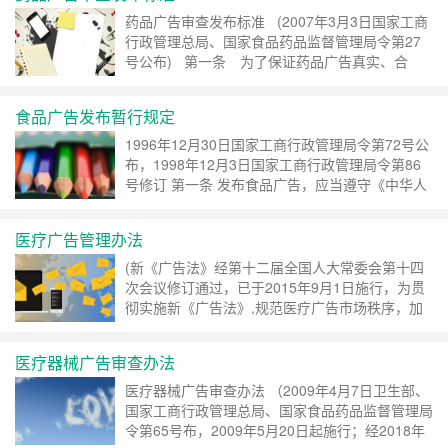
药品广告审查发布标准 (2007年3月3日国家工商
行政管理总局、国家食品药品监督管理局令第27
号公布) 第一条 为了保证药品广告真实、合
法、科学，制定本标准。 第二条 发布药品广
告，应当遵守《中华人民共和国广告法》、……
继
食品广告发布暂行规定
续阅读 »
1996年12月30日国家工商行政管理局令第72号公
布，1998年12月3日国家工商行政管理局令第86
号修订 第一条 发布食品广告，应当遵守《中华人
民共和国广告法》（以下简称《广告法》）、《中
华人民共和国食品卫生法》（以下简称《……
继续
医疗广告管理办法
阅读 »
(新《广告法》经第十二届全国人大常委会第十四
次会议修订通过，已于2015年9月1日施行，为贯
彻实施新《广告法》,规范医疗广告市场秩序，加
强医疗广告管理，国家工商总局也对《医疗广告管
理办法》进行了修订，修订的《医疗广告管理办
医疗器械广告审查办法
法》自2015年……
继续阅读 »
医疗器械广告审查办法 （2009年4月7日卫生部、
国家工商行政管理总局、国家食品药品监督管理局
令第65号布，2009年5月20日起施行；经2018年