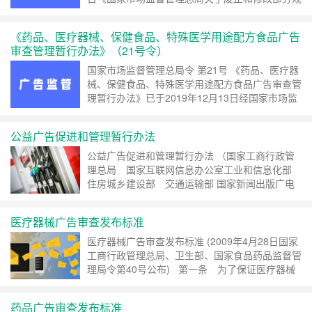
章的决定》修改） 第一条 发布房地产广告，应当
遵守《中华人民共和国广告法》（以下简称
《药品、医疗器械、保健食品、特殊医学用途配方食品广告
《广……
继续阅读 »
审查管理暂行办法》（21号令）
国家市场监督管理总局令 第21号 《药品、医疗器
械、保健食品、特殊医学用途配方食品广告审查管
理暂行办法》已于2019年12月13日经国家市场监
督管理总局2019年第16次局务会议审议通过，现
予公布，自2020年3月1日起施行。 ……
继续阅读
公益广告促进和管理暂行办法
»
公益广告促进和管理暂行办法 （国家工商行政管
理总局 国家互联网信息办公室工业和信息化部
住房城乡建设部 交通运输部 国家新闻出版广电
总局令第84号） 第一条 为促进公益广告事业发
展，规范公益广告管理，发挥公益广告在社会主义
医疗器械广告审查发布标准
经……
继续阅读 »
医疗器械广告审查发布标准 (2009年4月28日国家
工商行政管理总局、卫生部、国家食品药品监督管
理局令第40号公布) 第一条 为了保证医疗器械
广告的真实、合法、科学，制定本标准。 第二
条 发布医疗器械广告，应当遵守《……
继续阅读
药品广告审查发布标准
»