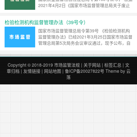
2021年4月2日《国家市场监督管理总局关于废止
和修改部分规章的决定》修改） 第一章 总则
第一条 为了规范检验……
继续阅读 »
检验检测机构监督管理办法（39号令）
国家市场监督管理总局令第39号 《检验检测机构
监督管理办法》已经2021年3月25日国家市场监督
管理总局第5次局务会议审议通过，现予公布，自
2021年6月1日起施行。 局长：张 工 2021年4月8
日 检验检测机构监督管理办法 第一条 ……
继续阅
读 »
Copyright © 2018-2019
市场监管法规
|
关于网站
|
标签汇总
|
文
章归档
|
友情链接
|
网站地图
|
鲁ICP备20027822号
Theme by
云
落