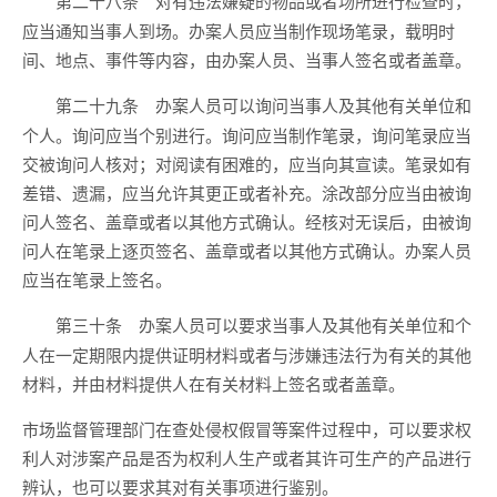
对有违法嫌疑的物品或者场所进行检查时，
第二十八条
应当通知当事人到场。办案人员应当制作现场笔录，载明时
间、地点、事件等内容，由办案人员、当事人签名或者盖章。
办案人员可以询问当事人及其他有关单位和
第二十九条
个人。询问应当个别进行。询问应当制作笔录，询问笔录应当
交被询问人核对；对阅读有困难的，应当向其宣读。笔录如有
差错、遗漏，应当允许其更正或者补充。涂改部分应当由被询
问人签名、盖章或者以其他方式确认。经核对无误后，由被询
问人在笔录上逐页签名、盖章或者以其他方式确认。办案人员
应当在笔录上签名。
办案人员可以要求当事人及其他有关单位和个
第三十条
人在一定期限内提供证明材料或者与涉嫌违法行为有关的其他
材料，并由材料提供人在有关材料上签名或者盖章。
市场监督管理部门在查处侵权假冒等案件过程中，可以要求权
利人对涉案产品是否为权利人生产或者其许可生产的产品进行
辨认，也可以要求其对有关事项进行鉴别。