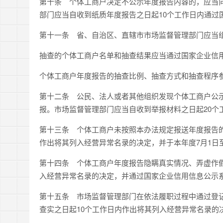
第十条
个体工商户决定不公示年度报告内容的，应当向
部门应当自收到纸质年度报告之日起
10
个工作日内通过
第十一条
省、自治区、直辖市市场监督管理部门应当组
抽查的个体工商户名单和抽查结果应当通过国家企业信
个体工商户年度报告的抽查比例、抽查方式和抽查程序
第十二条
公民、法人或者其他组织发现个体工商户公示
报。市场监督管理部门应当自收到举报材料之日起
20
个
第十三条
个体工商户未按照本办法规定报送年度报告的
作出将其列入经营异常名录的决定，并于本年度
7
月
1
日
第十四条
个体工商户年度报告隐瞒真实情况、弄虚作假
入经营异常名录的决定，并通过国家企业信用信息公示
第十五条
市场监督管理部门在依法履职过程中通过登记
查实之日起
10
个工作日内作出将其列入经营异常名录的