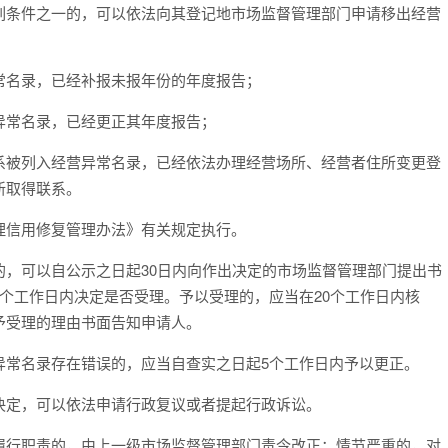
列条件之一的，可以依法向其登记地市场监督管理部门申请移出经营
常名录，已经补报未报年份的年度报告；
异常名录，已经更正其年度报告；
系被列入经营异常名录，已经依法办理经营场所、经营者住所变更登
新取得联系。
理信用修复管理办法》有关规定执行。
的，可以自公示之日起
30
日内向作出决定的市场监督管理部门提出书
个工作日内决定是否受理。予以受理的，应当在
20
个工作日内核
予受理的理由书面告知申请人。
异常名录
存在错误的，应当自查实之日起
5
个工作日内予以更正。
定，可以依法申请行政复议或者提起行政诉讼。
行职责的，由上一级市场监督管理部门责令改正；情节严重的，对