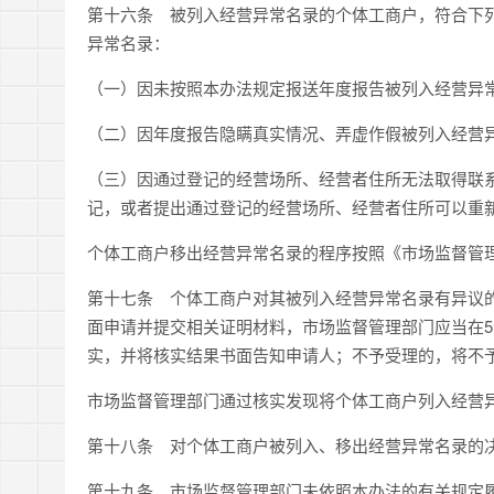
第十六条
被列入经营异常名录的个体工商户，符合下
异常名录：
（一）因未按照本办法规定报送年度报告被列入经营异
（二）因年度报告隐瞒真实情况、弄虚作假被列入经营
（三）因通过登记的经营场所、经营者住所无法取得联
记，或者提出通过登记的经营场所、经营者住所可以重
个体工商户移出经营异常名录的程序
按
照《市场监督管
第十
七
条
个体工商户对其被列入经营异常名录有异议
面申请并提交相关证明材料，市场监督管理部门应当在
5
实，并将核实结果书面告知申请人；不予受理的，将不
市场监督管理部门通过核实发现将个体工商户
列入经营
第
十八
条
对个体工商户被列入、移出经营异常名录的决
第
十九
条
市场监督管理部门未依照本办法的有关规定履