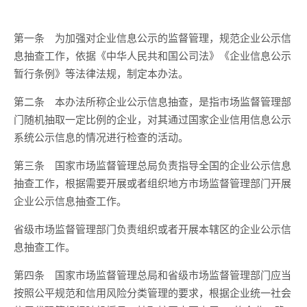
第一条
为加强对企业信息公示的监督管理，规范企业公示信
息抽查工作，依据《中华人民共和国公司法》《企业信息公示
暂行条例》等法律法规，制定本办法。
第二条
本办法所称企业公示信息抽查，是指市场监督管理部
门随机抽取一定比例的企业，对其通过国家企业信用信息公示
系统公示信息的情况进行检查的活动。
第三条
国家市场监督管理总局负责指导全国的企业公示信息
抽查工作，根据需要开展或者组织地方市场监督管理部门开展
企业公示信息抽查工作。
省级市场监督管理部门负责组织或者开展本辖区的企业公示信
息抽查工作。
第四条
国家市场监督管理总局和省级市场监督管理部门应当
按照公平规范和信用风险分类管理的要求，根据企业统一社会