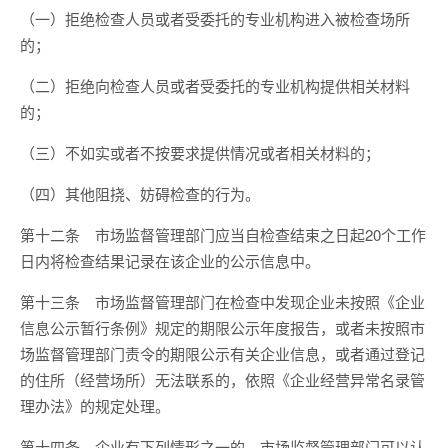
（一）拒绝检查人员或者受委托的专业机构进入被检查场所
的；
（二）拒绝向检查人员或者受委托的专业机构提供相关材料
的；
（三）不如实或者不按要求提供情况或者相关材料的；
（四）其他阻挠、妨碍检查的行为。
第十二条
市场监督管理部门应当自检查结束之日起
20
个工作
日内将检查结果记录在该企业的公示信息中。
第十三条
市场监督管理部门在检查中发现企业未按照《企业
信息公示暂行条例》规定的期限公示年度报告，或者未按照市
场监督管理部门责令的期限公示有关企业信息，或者通过登记
的住所（经营场所）无法联系的，依照《企业经营异常名录管
理办法》的规定处理。
第十四条
企业有下列情形之一的，市场监督管理部门可以认