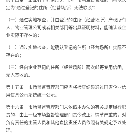
定为
“通过登记的住所（经营场所）无法联系”：
（一）通过实地核查，并由登记的住所（经营场所）产权所有
人、物业管理公司
或者
相关部门等出具证明材料，能确认该企
业实际不存在的；
（二）通过实地核查，能确认登记的住所（经营场所）实际不
存在的；
（三）经向企业登记的住所（经营场所）两次邮寄专用信函，
无人签收的。
第十五条
市场监督管理部门应当将检查结果通过国家企业信
用信息公示系统统一公示。
第十六条
市场监督管理部门未依照本办法的有关规定履行职
责的，由上一级市场监督管理部门责令改正；情节严重的，对
负有责任的主管人员和其他直接责任人员依照有关规定予以处
理。