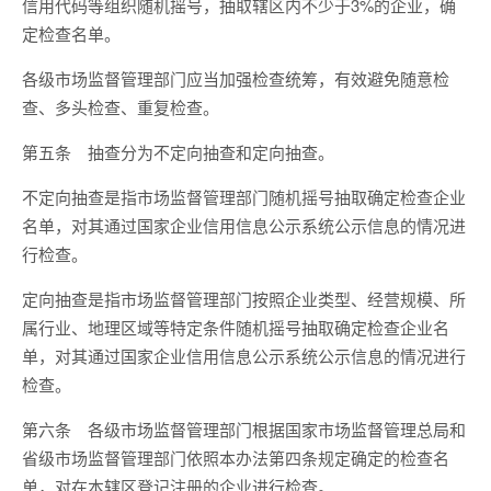
信用代码等组织随机摇号，抽取辖区内不少于
3%
的企业，确
定检查名单。
各级市场监督管理部门应当加强检查统筹，有效避免随意检
查、多头检查、重复检查。
第五条
抽查分为不定向抽查和定向抽查。
不定向抽查是指市场监督管理部门随机摇号抽取确定检查企业
名单，对其通过国家企业信用信息公示系统公示信息的情况进
行检查。
定向抽查是指市场监督管理部门按照企业类型、经营规模、所
属行业、地理区域等特定条件随机摇号抽取确定检查企业名
单，对其通过国家企业信用信息公示系统公示信息的情况进行
检查。
第六条
各级市场监督管理部门根据国家市场监督管理总局和
省级市场监督管理部门依照本办法第四条规定确定的检查名
单，对在本辖区登记注册的企业进行检查。