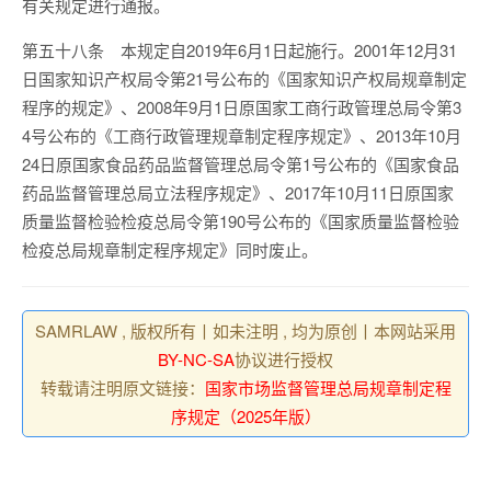
有关规定进行通报。
第五十八条
本规定自
2019
年
6
月
1
日起施行。
2001
年
12
月
31
日国家知识产权局令第
21
号公布的《国家知识产权局规章制定
程序的规定》、
2008
年
9
月
1
日原国家工商行政管理总局令第
3
4
号公布的《工商行政管理规章制定程序规定》、
2013
年
10
月
24
日原国家食品药品监督管理总局令第
1
号公布的《国家食品
药品监督管理总局立法程序规定》、
2017
年
10
月
11
日原国家
质量监督检验检疫总局令第
190
号公布的《国家质量监督检验
检疫总局规章制定程序规定》同时废止。
SAMRLAW , 版权所有丨如未注明 , 均为原创丨本网站采用
BY-NC-SA
协议进行授权
转载请注明原文链接：
国家市场监督管理总局规章制定程
序规定（2025年版）