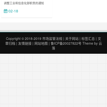
调整工业和信息化部职责的通知
（2018年9月13日） 根据党的十九
02-18
立刻查看
届三中全会审议通过的《深化党和国
家机构改革方案》和第十三届全国人
民代表大会第一次会议批准的《国务
院机构改革方案》，经报党中央和国
务院批准，现……
Copyright © 2018-2019
市场监管法规
|
关于网站
|
标签汇总
|
文
章归档
|
友情链接
|
网站地图
|
鲁ICP备20027822号
Theme by
云
落