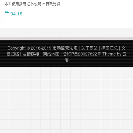
本》使用指南 总体说明 本行政处罚
本
文书格式范本，由国家市场监督管理
04-18
立刻查看
总局拟定。各省级市场监督管理部门
可以参照本文书格式范本，结合执法
实际，完善有关文书格式并自行印
制。 国家药品监督管理局、省级药
品监督管理部门实……
Copyright © 2018-2019
市场监管法规
|
关于网站
|
标签汇总
|
文
章归档
|
友情链接
|
网站地图
|
鲁ICP备20027822号
Theme by
云
落