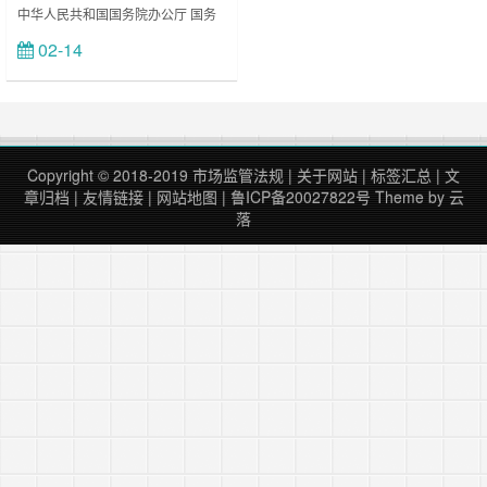
中华人民共和国国务院办公厅 国务
院办公厅
02-14
立刻查看
General Office of the State Council, ……
Copyright © 2018-2019
市场监管法规
|
关于网站
|
标签汇总
|
文
章归档
|
友情链接
|
网站地图
|
鲁ICP备20027822号
Theme by
云
落