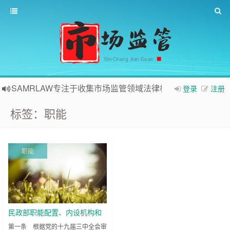
SAMRLAW专注于收集市场监管领域法律相关内容
登录
注册
标签：职能
职能
民政部职能配置、内设机构和
人员编制规定
第一条 根据党的十九届三中全会审