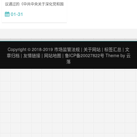
议通过的《中共中央关于深化党和国
家机构改革的决定》、《深化党和国
01-31
立刻查看
家机构改革方案》和第十三届全国人
民代表大会第一次会议批准的《国务
院机构改革方案》，制定本规定。
第二条 民政部是国务院组成部门，
为正部级……
Copyright © 2018-2019
市场监管法规
|
关于网站
|
标签汇总
|
文
章归档
|
友情链接
|
网站地图
|
鲁ICP备20027822号
Theme by
云
落