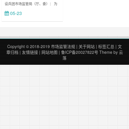
设兵团市场监管局（厅、委）： 为
进一步推动落实《国务院关于加强质
05-23
立刻查看
量认证体系建设促进全面质量管理的
意见》（国发〔2018〕3号），切实
履行市场监管部门认证监管职责，不
断增强认证公正性和公信力，根据
《中华人民共和……
Copyright © 2018-2019
市场监管法规
|
关于网站
|
标签汇总
|
文
章归档
|
友情链接
|
网站地图
|
鲁ICP备20027822号
Theme by
云
落