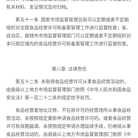
有关材料、发证情况及时归档。
第
五十一
条
国家
市场
监督管理总局可以定期或者不定期
组织对全国食品经营许可
和备案管理
工作进行监督检查；省、
自治区、直辖市
市场
监督管理部门可以定期或者不定期组织对
本行政区域内的食品经营许可
和备案管理
工作进行监督检查。
第八章
法律责任
第
五十二
条
未取得食品经营许可从事食品经营活动的，
由县级以上地方市场监督管理部门依
照《中华人民共和国食品
安全法》第一百二十二条的规定
给予
处罚。
食品经营者地址迁移，不在原许可的
经营场所
从事食品经
营活动，
未按
照规定
重新申请食品经营许可
的，或者
食品经营
许可有效期届满，未按照规定申请办理延续手续，仍继续
从事
食品经营活动的
，
由县级以上地方市场监督管理部门依
照《中