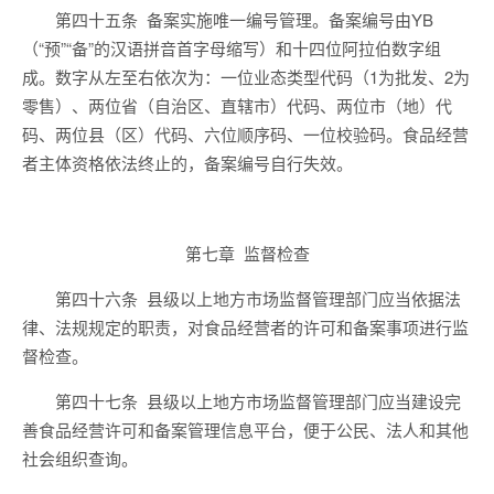
第四十五条
备案实施唯一编号管理。备案编号由YB
（“预”“备”的汉语拼音首字母缩写）和十四位阿拉伯数字组
成。数字从左至右依次为：一位业态类型代码（1为批发、2为
零售）、两位省（自治区、直辖市）代码、两位市（地）代
码、两位县（区）代码、六位顺序码、一位校验码。食品经营
者主体资格依法终止的，备案编号自行
失效
。
第七章
监督检查
第
四十六
条
县级以上地方
市场
监督管理部门应当依据法
律
、
法规规定的职责，对食品经营者的许可
和备案
事项进行监
督检查。
第四十
七条
县级以上地方
市场
监督管理部门应当
建设完
善
食品
经营
许可
和备案
管理信息平台，便于公民、法人和其他
社会组织查询。