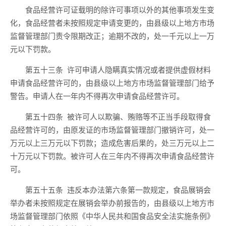
食品经营许可证载明的除
许可事项
以外的其他事项
发生变
化，食品经营者未按
照
规定申请变更的
，
由县级以上地方市场
监督管理部门责令
限期
改正
；逾期
不改的，处
一千
元以上
一万
元
以下罚款。
第五十
三
条
许可申请人隐瞒真实情况或者提供虚假材料
申请食品经营许可的，由县级以上地方
市场
监督管理部门给予
警告。申请人在
一
年内不得再次申请食品经营许可。
第
五十四
条
被许可人以欺骗、贿赂等不正当手段取得食
品经营许可的，由原发证的
市场
监督管理部门撤销许可
，处
一
万元以上
三
万元以下罚款
；造成危害后果的，处
三万元以上二
十万元以下罚款。
被许可人在
三
年内不得再次申请食品经营许
可。
第
五十五
条
违反本办法第六条第一款规定，
食品
展销会
举办者
未按照规定在展销会举办前
报告
的，由县级以上地方市
场监督管理部门依
照《中华人民共和国食品安全法
实施条例
》