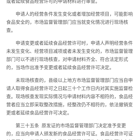
或者延续食品经营许可的申请材料进行审查。
申请人的经营条件发生变化或者增加经营项目，可能影响
食品安全的，市场监督管理部门应当就变化情况进行现场核
查。
申请变更
或者延续食品经营许可
时，
申请人声明
经营条件
未发生变化
、
经营项目减项或
者
未发生变化的
，市场监督管理
部门
可以不进行现场核查
，对
申请材料齐全、符合法定形式
的，当场作出
准予变更或者延续
食品经营
许可决定
。
未现场核查
的
，县级以上地方市场监督管理部门应当自申
请人取得食品经营许可之日起
三十
个工作日内对其实施监督检
查。
现场核查发现
实际情况与
申请材料
内容
不
相符
的
，
食品经
营
者应当立即采取
整改措施，经整改仍不相符的，依法撤销
变
更
或者延续食品经营许可决定。
第三十五条
原发证的
市场监督管理部门决定准予变更
的，应当向申请人颁发新的食品经营许可证。食品经营许可证