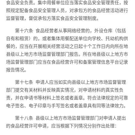
食品安全负责。集中用餐单位应当落实食品安全管理责任，按
照规定配备食品安全管理人员，对承包方的食品经营活动进行
监督管理，督促承包方落实食品安全管理制度。
第十六条
食品经营者从事
网络经营的，
外设仓库（包括
自有和租赁）的，
或者
集体用餐配送
单位
向学校、托幼机构供
餐的，
应
当
在
开展相关经营活动之日起十个工作日内向所在地
县级以上地方
市场监督管理部门
报告
。
所在地县级以上地方
市
场监督管理部门应当在
食品
经营
许可
和备案
管理信息平台
记录
报告情况。
第十七条
申请人应当如实向
县级以上地方
市场监督管理
部门提交有关材料并反映真实情况，对申请材料的真实性负
责，并在申请书等材料上签名或者盖章。符合法律规定的可靠
电子签名、电子印章与手写签名或者盖章具有同等法律效力。
第十八条
县级以上地方市场监督管理部门对申请人提出
的食品经营许可申请，应当根据下列情况分别作出处理：