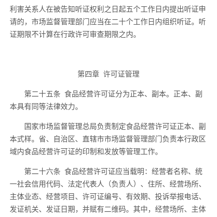
利害关系人在被告知听证权利之日起
五
个工作日内提出听证申
请的，市场监督管理部门应当在
二十
个工作日内组织听证
。
听
证期限不计算在
行政
许可
审查
期限之内。
第四章
许可证管理
第
二十五
条
食品经营许可证分为正本、副本。正本、副
本具有同等法律效力。
国家市场监督管理总局负责制定食品经营许可证正本、副
本式样。省、自治区、直辖市市场监督管理部门负责本行政区
域
内
食品经营许可证的印制和发放等管理工作。
第二十
六
条
食品经营许可证应当载明：经营者名称、统
一社会信用代码、法定代表人（负责人）、住所、经营场所、
主体业态、经营项目、许可证编号、有效期、投诉举报电话、
发证机关、发证日期
，并赋有
二维码。
其中，经营场所、主体