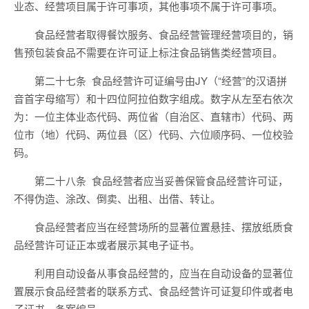
业态、经营项目属于许可事项，其他事项不属于许可事项。
食品经营者取得餐饮服务、食品经营管理经营项目的，
销
售预包装食品
不需要
在许可证上标注食品销售类经营项目
。
第二十
七
条
食品经营许可证编号由JY（
“
经营
”
的汉语拼
音
首
字母缩写）和
十四
位阿拉伯数字组成。数字从左至右依次
为：
一
位主体业态代码、
两
位省（自治区、直辖市）代码、
两
位市（地）代码、
两
位县（区）代码、
六
位顺序码、
一
位校验
码
。
第二十
八
条
食品经营者应当妥善保管食品经营许可证，
不得伪造、涂改、倒卖、出租、出借、转让。
食品经营者应当在经营场所的显著位置
悬挂、摆放纸质食
品经营
许可证正本
或者
展示
其
电子
证书
。
利用自动设备从事食品经营的，应当在自动设备的显著位
置
展
示
食品经营者的
联系方式
、
食品经营许可证复印件或
者
电
子
证书
、
备案编号
。