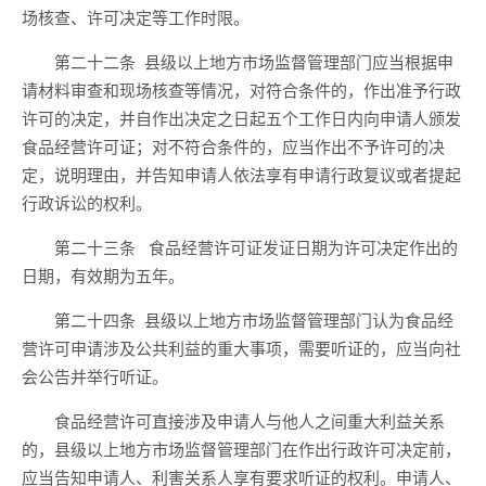
场核查、许可决定等工作
时限。
第二十二条
县级以上地方市场监督管理部门应当根据申
请材料审查和现场核查等情况，对符合
条件
的，作出准予行政
许可
的
决定，并自作出决定之日起
五
个工作日内向申请人颁发
食品经营许可证；对不符合
条件
的，应当作出不予许可的决
定
，
说明理由，
并
告知申请人依法享有申请行政复议或者提起
行政诉讼的权利。
第二十三条
食品经营许可证发证日期为许可决定作出的
日期，有效期为
五
年。
第二十四条
县级以上地方市场监督管理部门认为食品经
营许可申请涉及公共利益的重大事项，需要听证的，应当向社
会公告并举行听证。
食品经营许可直接涉及申请人与他人之间重大利益关系
的，县级以上地方
市场
监督管理部门在作出行政许可决定前，
应当告知申请人、利害关系人享有要求听证的权利。申请人、