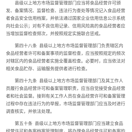
县级以上地方
市场
监督管理部门应当将食品经营许可颁
发、
备案情况、
监督检查、违法行为查处等情况记入食品经营
者食品安全信用档案，并
依法通过国家企业信用信息公示系统
向社会公示
；对有不良信用记录
、信用风险高
的食品经营者应
当增加监督检查频次，
并按照规定实施联合惩戒
。
第四十
八
条
县级以上地方
市场
监督管理部门负责辖
区内
食品经营者许可
和备案
事项的监督检查，应当按照规定的频次
对辖
区内
的食品经营者实施全覆盖检查。必要时，应当依法对
相关食品
贮存、运输服务提供者
进行检查。
第四十
九
条
县级以上地方
市场
监督管理部门及其工作人
员履行食品经营许可
和备案
管理职责，应当自觉接受食品经营
者和社会监督。接到有关工作人员在食品经营许可
和备案
管理
过程中存在违法行为的举报，
市场
监督管理部门应当及时进行
调查核实
，并依法处理。
第五十条
县级以上地方市场监督管理部门应当建立食品
经营许可和备案档案管理制度，将办理食品经营许可
和备案
的