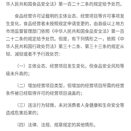
华人民共和国食品安全法》第一百二十二条的规定
给予
处罚。
食品经营许可证载明的主体业态、经营项目等许可事项发
生变化，食品经营者未按照规定申请变更的，由县级以上地方
市场监督管理部门
依
照《
中华人民共和国
食品安全法》第一百
二十二条的规定给予处罚。但是，有下列情形之一，
依照《中
华人民共和国行政处罚法》第三十二
条、第三十三条的规定从
轻、减轻或者不予行政处罚
：
（一）主体业态、经营项目发生变化，
但
食品安全风险等
级未升高的
；
（二）
增加经营项目类型，但增加的经营项目所需的经营
条件
被
已经取得许可的经营项目涵盖的；
（
三
）
违法行为轻微，未对消费者人身健康和生命安全等
造成危害后果的；
（
四
）
法律、法规、规章规定
的其他情形。