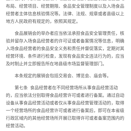
布局
、
经营项目、经营期限、食品安全管理制度以及入场食品
经营者主体信息核验情况等。法律、法规、规章或者县级以上
地方人民政府有规定的，依照其规定。
食品
展销会
的
举办者应当依法
承担食品安全管理责任
，
核
验并留存
入场食品经营者的许可证
或者备案情况等信息
，明确
入场食品经营者的
食品安全
义务和
责任
并督促落实
，定期对其
经营环境
、
条件进行检查，发现有
食品安全违法
行为的，应当
及时制止并立即报告所在地县级
市场
监督管理部门。
本条规定的展销会包括交易会、博览会、庙会等。
第七条
食品经营者在不同经营场所从事食品经营活动
的
，
应
当
依法分别取得食品经营许可
或
者
进行备案。
通过自动
设备从事食品经营
活动
或者仅从事
食品经营管理活动的，
取
得
一个经营场所的
食品经营许可或者
进行
备案后，即可在本省级
行政区域内的其他经营场所开展已取得许可或者备案范围内的
经营活动
。