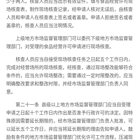
少于
两
人。核查人员应当出示有效证件，填写食品经营许可现
场核查表，
制作现场核查记录，
经申请人核对无误后，由核查
人员和申请人在核查表上签名或者盖章。
申请人拒绝签名或者
盖章的，核查人员应当注明情况。
上级
地方
市场监督管理部门可以委托下级
地方
市场监督管
理部门，对受理的食品经营许可申请进行现场核查。
核查人员应当自接受现场核查任务之日起
五
个工作日内，
完成对经营场所的现场核查。经核查
，通过现场
整改能够符合
条件的，应当允许现场整改；需要通过一定时限整改的，应当
明确整改要求和整改时限，并经市场监督管理部门负责人同
意。
第二十一条
县级以上地方市场监督管理部门应当自受理
申请之日起
十
个工作日内作出是否准予行政许可的决定。因特
殊原因需要延长期限的，经
市场监督管理部门负责人
批准，可
以延长
五
个工作日，并应当将延长期限的理由告知申请人。鼓
励有条件的
地方市场监督管理部门优化许可工作流程
，
压
减
现