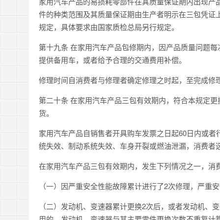
家用汽车产品的易损耗零部件在其质量保证期内出现产
件的种类范围及其质量保证期由生产者明示在三包凭证
规定，具体要求由国家质检总局另行规定。
第十九条
在家用汽车产品包修期内，因产品质量问题每
提供备用车，或者给予合理的交通费用补偿。
修理时间自消费者与修理者确定修理之时起，至完成修理
第二十条 在家用汽车产品三包有效期内，符合本规定
货。
家用汽车产品自销售者开具购车发票之日起60日内或者
统失效、制动系统失效、车身开裂或燃油泄漏，消费者
在家用汽车产品三包有效期内，发生下列情况之一，消
（一）因严重安全性能故障累计进行了2次修理，严重
（二）发动机、变速器累计更换2次后，或者发动机、变
用的，发动机、变速器与其主要零件更换次数不重复计