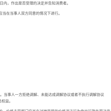
作日内，作出是否受理的决定并告知消费者。
应当在当事人双方同意的情况下进行。
费者。当事人一方拒绝调解、未能达成调解协议或者不执行调解协议
法权益。
款的，价格主管部门应当在对被举报的价格违法行为作出行政处罚决定