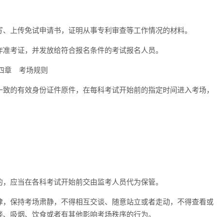
写、上传免试申请书，证明从事专利审查等工作情况的材料。
作准考证，并发放给符合报名条件的考试报名人员。
四章 考场规则
一致的有效身份证件原件，在每科考试开始前的指定时间进入考场，
的，应当在各科考试开始前交由监考人员代为保管。
律，保持考场肃静，不得相互交谈、随意站立或者走动，不得查看或
哗、吸烟、饮食或者有其他影响考场秩序的行为。