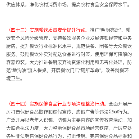
供应体系，净化农村消费市场，提高农村食品安全保障水平。
（四十三）实施餐饮质量安全提升行动。
推广“明厨亮灶”、餐
饮安全风险分级管理，支持餐饮服务企业发展连锁经营和中央
厨房，提升餐饮行业标准化水平，规范快餐、团餐等大众餐饮
服务。鼓励餐饮外卖对配送食品进行封签，使用环保可降解的
容器包装。大力推进餐厨废弃物资源化利用和无害化处理，防
范“地沟油”流入餐桌。开展餐饮门店“厕所革命”，改善就餐环
境卫生。
（四十四）实施保健食品行业专项清理整治行动。
全面开展严
厉打击保健食品欺诈和虚假宣传、虚假广告等违法犯罪行为。
广泛开展以老年人识骗、防骗为主要内容的宣传教育活动。加
大联合执法力度，大力整治保健食品市场经营秩序，严厉查处
各种非法销售保健食品行为，打击传销。完善保健食品标准和