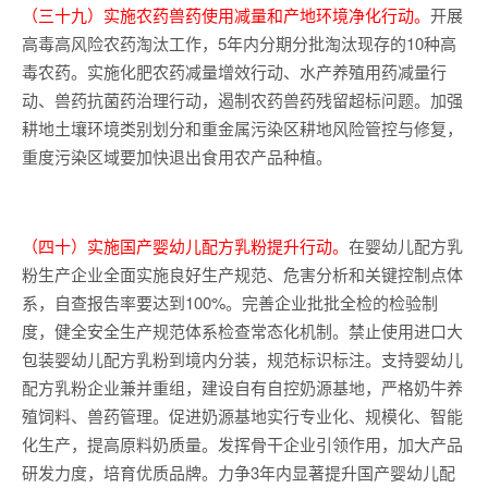
（三十九）实施农药兽药使用减量和产地环境净化行动。
开展
高毒高风险农药淘汰工作，5年内分期分批淘汰现存的10种高
毒农药。实施化肥农药减量增效行动、水产养殖用药减量行
动、兽药抗菌药治理行动，遏制农药兽药残留超标问题。加强
耕地土壤环境类别划分和重金属污染区耕地风险管控与修复，
重度污染区域要加快退出食用农产品种植。
（四十）实施国产婴幼儿配方乳粉提升行动。
在婴幼儿配方乳
粉生产企业全面实施良好生产规范、危害分析和关键控制点体
系，自查报告率要达到100%。完善企业批批全检的检验制
度，健全安全生产规范体系检查常态化机制。禁止使用进口大
包装婴幼儿配方乳粉到境内分装，规范标识标注。支持婴幼儿
配方乳粉企业兼并重组，建设自有自控奶源基地，严格奶牛养
殖饲料、兽药管理。促进奶源基地实行专业化、规模化、智能
化生产，提高原料奶质量。发挥骨干企业引领作用，加大产品
研发力度，培育优质品牌。力争3年内显著提升国产婴幼儿配