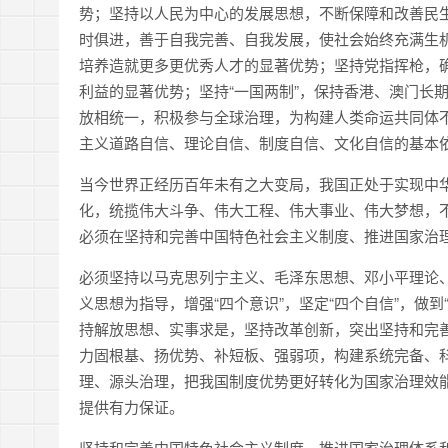
势；坚持以人民为中心的发展思想，不断保障和改善民
时俱进，善于自我完善、自我发展，使社会始终充满生
培养造就更多更优秀人才的显著优势；坚持党指挥枪，
利益的显著优势；坚持“一国两制”，保持香港、澳门长
放相统一，积极参与全球治理，为构建人类命运共同体
主义道路自信、理论自信、制度自信、文化自信的基本
当今世界正经历百年未有之大变局，我国正处于实现中
化，统揽伟大斗争、伟大工程、伟大事业、伟大梦想，
必须在坚持和完善中国特色社会主义制度、推进国家治
必须坚持以马克思列宁主义、毛泽东思想、邓小平理论、
义思想为指导，增强“四个意识”，坚定“四个自信”，做
持解放思想、实事求是，坚持改革创新，突出坚持和完
力固根基、扬优势、补短板、强弱项，构建系统完备、
理、源头治理，把我国制度优势更好转化为国家治理效能
提供有力保证。
坚持和完善中国特色社会主义制度、推进国家治理体系