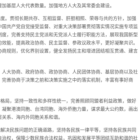
增加基层人大代表数量。加强地方人大及其常委会建设。
制度。贯彻长期共存、互相监督、肝胆相照、荣辱与共的方针，加强
中国共产党自觉接受监督、对重大决策部署贯彻落实情况实施专项监
制度，完善支持民主党派和无党派人士履行职能方法，展现我国新型
的效能，提高政治协商、民主监督、参政议政水平，更好凝聚共识。
协商规则，优化界别设置，健全发扬民主和增进团结相互贯通、建言
、人大协商、政府协商、政协协商、人民团体协商、基层协商以及社
，完善协商于决策之前和决策实施之中的落实机制，丰富有事好商
作格局，坚持一致性和多样性统一，完善照顾同盟者利益政策，做好
，凝聚港澳同胞、台湾同胞、海外侨胞力量，谋求最大公约数，画出
层关系、海内外同胞关系和谐。
色解决民族问题的正确道路，坚持各民族一律平等，坚持各民族共同
自治权，保障少数民族合法权益，巩固和发展平等团结互助和谐的社