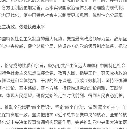
，各方面制度更加完善，基本实现国家治理体系和治理能力现代化；
能力现代化，使中国特色社会主义制度更加巩固、优越性充分展现。
民主执政、依法执政水平
中国特色社会主义制度的最大优势，党是最高政治领导力量。必须坚
护党中央权威，健全总揽全局、协调各方的党的领导制度体系，把党
章，恪守党的性质和宗旨，坚持用共产主义远大理想和中国特色社会
国特色社会主义思想武装全党、教育人民、指导工作，夯实党执政的
永恒课题和全体党员、干部的终身课题，形成长效机制，坚持不懈锤
基本理论、基本路线、基本方略，持续推进党的理论创新、实践创
律、体现人民愿望，确保党始终走在时代前列、得到人民衷心拥护。
推动全党增强“四个意识”、坚定“四个自信”、做到“两个维护”，自
央保持高度一致，坚决把维护习近平总书记党中央的核心、全党的核
强化党中央决策议事协调机构职能作用，完善推动党中央重大决策落