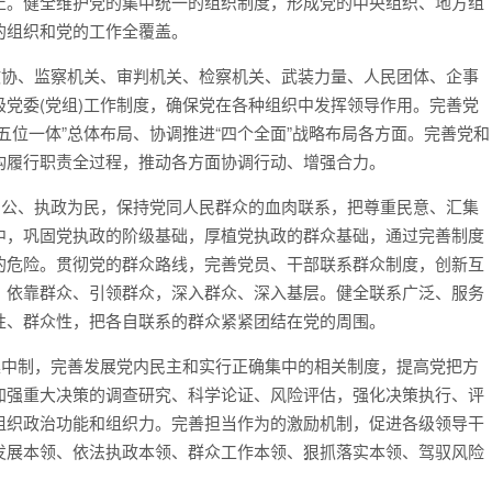
止。健全维护党的集中统一的组织制度，形成党的中央组织、地方组
的组织和党的工作全覆盖。
政协、监察机关、审判机关、检察机关、武装力量、人民团体、企事
党委(党组)工作制度，确保党在各种组织中发挥领导作用。完善党
五位一体”总体布局、协调推进“四个全面”战略布局各方面。完善党和
构履行职责全过程，推动各方面协调行动、增强合力。
为公、执政为民，保持党同人民群众的血肉联系，把尊重民意、汇集
中，巩固党执政的阶级基础，厚植党执政的群众基础，通过完善制度
的危险。贯彻党的群众路线，完善党员、干部联系群众制度，创新互
、依靠群众、引领群众，深入群众、深入基层。健全联系广泛、服务
性、群众性，把各自联系的群众紧紧团结在党的周围。
集中制，完善发展党内民主和实行正确集中的相关制度，提高党把方
加强重大决策的调查研究、科学论证、风险评估，强化决策执行、评
组织政治功能和组织力。完善担当作为的激励机制，促进各级领导干
发展本领、依法执政本领、群众工作本领、狠抓落实本领、驾驭风险