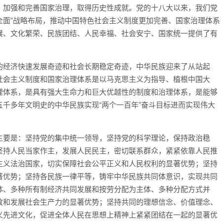
，加强和完善国家治理，取得历史性成就。党的十八大以来，我们党
个全面”战略布局，推动中国特色社会主义制度更加完善、国家治理体系
展、文化繁荣、民族团结、人民幸福、社会安宁、国家统一提供了有
的经济快速发展奇迹和社会长期稳定奇迹，中华民族迎来了从站起
社会主义制度和国家治理体系是以马克思主义为指导、植根中国大
理体系，是具有强大生命力和巨大优越性的制度和治理体系，是能够
千多年文明史的中华民族实现“两个一百年”奋斗目标进而实现伟大
主要是：坚持党的集中统一领导，坚持党的科学理论，保持政治稳
坚持人民当家作主，发展人民民主，密切联系群众，紧紧依靠人民推
主义法治国家，切实保障社会公平正义和人民权利的显著优势；坚持
著优势；坚持各民族一律平等，铸牢中华民族共同体意识，实现共同
体、多种所有制经济共同发展和按劳分配为主体、多种分配方式并
放和发展社会生产力的显著优势；坚持共同的理想信念、价值理念、
义先进文化，促进全体人民在思想上精神上紧紧团结在一起的显著优