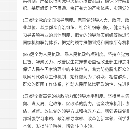
实机制，严格执行向党中央请示报告制度，确保令行禁
织、基层组织上下贯通、执行有力的严密体系，实现党
(三)健全党的全面领导制度。完善党领导人大、政府、
业单位、基层群众自治组织、社会组织等制度，健全各级
领导各项事业的具体制度，把党的领导落实到统筹推进“
国家机构职能体系，把党的领导贯彻到党和国家所有机
(四)健全为人民执政、靠人民执政各项制度。坚持立党
民智、凝聚民力、改善民生贯穿党治国理政全部工作之
保证人民在国家治理中的主体地位，着力防范脱离群众
联网时代群众工作机制，始终做到为了群众、相信群众
群众的群团工作体系，推动人民团体增强政治性、先进
(五)健全提高党的执政能力和领导水平制度。坚持民主
向、谋大局、定政策、促改革的能力。健全决策机制，
估、监督。改进党的领导方式和执政方式，增强各级党
部增强学习本领、政治领导本领、改革创新本领、科学
本领，发扬斗争精神，增强斗争本领。