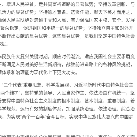
生、增进人民福祉，走共同富裕道路的显著优势；坚持改革创新、与
机活力的显著优势；坚持德才兼备、选贤任能，聚天下英才而用之，
确保人民军队绝对忠诚于党和人民，有力保障国家主权、安全、发展
期繁荣稳定，促进祖国和平统一的显著优势；坚持独立自主和对外开
不断作出贡献的显著优势。这些显著优势，是我们坚定中国特色社会
依据。
华民族伟大复兴关键时期。顺应时代潮流，适应我国社会主要矛盾变
不断满足人民对美好生活新期待，战胜前进道路上的各种风险挑战，
理体系和治理能力现代化上下更大功夫。
“三个代表”重要思想、科学发展观、习近平新时代中国特色社会主
到“两个维护”，坚持党的领导、人民当家作主、依法治国有机统一，坚
善支撑中国特色社会主义制度的根本制度、基本制度、重要制度，着
科学规范、运行有效的制度体系，加强系统治理、依法治理、综合治
，为实现“两个一百年”奋斗目标、实现中华民族伟大复兴的中国梦
和治理能力现代化的总体目标是，到我们党成立一百年时，在各方面