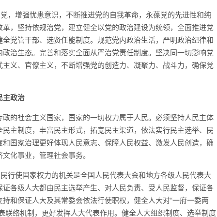
治党，增强忧患意识，不断推进党的自我革命，永葆党的先进性和纯
改革，坚持依规治党，建立健全以党的政治建设为统领，全面推进党
健全党管干部、选贤任能制度。规范党内政治生活，严明政治纪律和
内政治生态。完善和落实全面从严治党责任制度。坚决同一切影响党
式主义、官僚主义，不断增强党的创造力、凝聚力、战斗力，确保党
民主政治
专政的社会主义国家，国家的一切权力属于人民。必须坚持人民主体
全民主制度，丰富民主形式，拓宽民主渠道，依法实行民主选举、民
度和国家治理更好体现人民意志、保障人民权益、激发人民创造，确
济文化事业，管理社会事务。
人民行使国家权力的机关是全国人民代表大会和地方各级人民代表大
保证各级人大都由民主选举产生、对人民负责、受人民监督，保证各
支持和保证人大及其常委会依法行使职权，健全人大对“一府一委两
代表联络机制，更好发挥人大代表作用。健全人大组织制度、选举制度