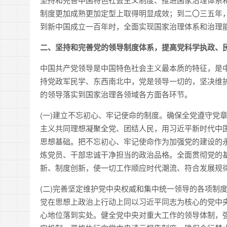
制度更加成熟更加定型上取得明显成效；到二〇三五年
到新中国成立一百年时，全面实现国家治理体系和治理
二、坚持和完善党的领导制度体系，提高党科学执政、
中国共产党领导是中国特色社会主义最本质的特征，是
持党政军民学、东西南北中，党是领导一切的，坚决维
的领导落实到国家治理各领域各方面各环节。
(一)建立不忘初心、牢记使命的制度。确保全党遵守党
主义共同理想凝聚全党、团结人民，用习近平新时代中
思想基础。把不忘初心、牢记使命作为加强党的建设的
炼党员、干部忠诚干净担当的政治品格。全面贯彻党的
新、制度创新，使一切工作顺应时代潮流、符合发展规
(二)完善坚定维护党中央权威和集中统一领导的各项制度。
觉在思想上政治上行动上同以习近平同志为核心的党中
心地位落到实处。健全党中央对重大工作的领导体制，