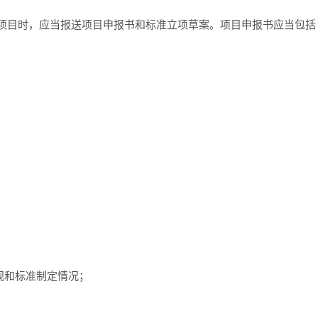
准项目时，应当报送项目申报书和标准立项草案。项目申报书应当包括
；
规和标准制定情况；