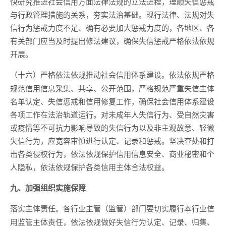
快研究推进社会信用方面法律法规的立法进程，理顺失信惩戒
与行政管理措施的关系，夯实法治基础。现行法律、法规对失
信行为惩戒力度不足、确有必要加大惩戒力度的，各地区、各
有关部门应当及时提出修法建议，确保失信惩戒严格依法依规
开展。
依法依规严格
（十六）严格依法依规推动社会信用体系建设。
规范信用信息采集、共享、公开范围，严格规范严重失信主体
名单认定、失信惩戒和信用修复工作，确保社会信用体系建设
各项工作在法治轨道运行。对未成年人失信行为、受自然灾害
或疫情等不可抗力影响导致的失信行为以及非主观故意、轻微
失信行为，应宽容审慎进行认定、记录和惩戒。坚决查处和打
击各类侵权行为，依法依规保护信用信息安全、商业秘密和个
人隐私，依法依规保护各类信用主体合法权益。
九、加强组织实施保障
各行业主管（监管）部门要切实履行本行业信
落实主体责任。
用监管主体责任，依法依规做好失信行为认定、记录、归集、