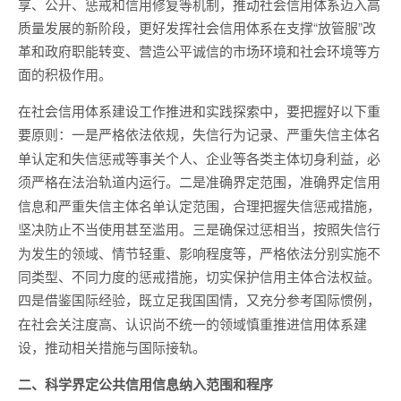
享、公开、惩戒和信用修复等机制，推动社会信用体系迈入高
质量发展的新阶段，更好发挥社会信用体系在支撑“放管服”改
革和政府职能转变、营造公平诚信的市场环境和社会环境等方
面的积极作用。
在社会信用体系建设工作推进和实践探索中，要把握好以下重
要原则：
失信行为记录、严重失信主体名
一是严格依法依规，
单认定和失信惩戒等事关个人、企业等各类主体切身利益，必
须严格在法治轨道内运行。
准确界定信用
二是准确界定范围，
信息和严重失信主体名单认定范围，合理把握失信惩戒措施，
坚决防止不当使用甚至滥用。
按照失信行
三是确保过惩相当，
为发生的领域、情节轻重、影响程度等，严格依法分别实施不
同类型、不同力度的惩戒措施，切实保护信用主体合法权益。
既立足我国国情，又充分参考国际惯例，
四是借鉴国际经验，
在社会关注度高、认识尚不统一的领域慎重推进信用体系建
设，推动相关措施与国际接轨。
二、科学界定公共信用信息纳入范围和程序