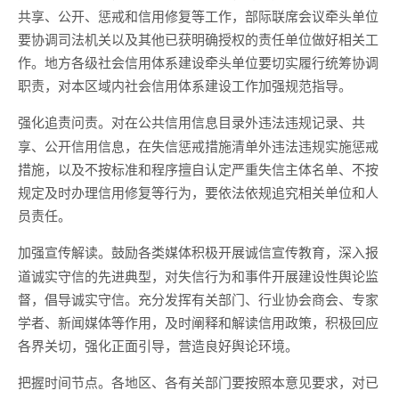
共享、公开、惩戒和信用修复等工作，部际联席会议牵头单位
要协调司法机关以及其他已获明确授权的责任单位做好相关工
作。地方各级社会信用体系建设牵头单位要切实履行统筹协调
职责，对本区域内社会信用体系建设工作加强规范指导。
对在公共信用信息目录外违法违规记录、共
强化追责问责。
享、公开信用信息，在失信惩戒措施清单外违法违规实施惩戒
措施，以及不按标准和程序擅自认定严重失信主体名单、不按
规定及时办理信用修复等行为，要依法依规追究相关单位和人
员责任。
鼓励各类媒体积极开展诚信宣传教育，深入报
加强宣传解读。
道诚实守信的先进典型，对失信行为和事件开展建设性舆论监
督，倡导诚实守信。充分发挥有关部门、行业协会商会、专家
学者、新闻媒体等作用，及时阐释和解读信用政策，积极回应
各界关切，强化正面引导，营造良好舆论环境。
各地区、各有关部门要按照本意见要求，对已
把握时间节点。