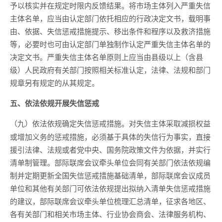
予以核实并在规定时限内反馈结果。将市场主体列入严重失信
主体名单，应当由认定部门依托相应的行政决定文书，载明事
由、依据、失信惩戒措施提示、移出条件和程序以及救济措施
等，必要时也可由认定部门单独制作认定严重失信主体名单的
决定文书。严重失信主体名单原则上应当由县级以上（含县
级）人民政府有关部门按照相关标准认定，法律、法规和部门
规章另有规定的从其规定。
五、依法依规开展失信惩戒
对失信主体采取减损权益
（九）依法依规确定失信惩戒措施。
或增加义务的惩戒措施，必须基于具体的失信行为事实，直接
援引法律、法规或者党中央、国务院政策文件为依据，并实行
清单制管理。部际联席会议牵头单位会同有关部门依法依规编
制并定期更新全国失信惩戒措施基础清单，部际联席会议成员
单位和其他有关部门可依法依规提出拟纳入清单失信惩戒措施
的建议，部际联席会议牵头单位梳理汇总清单，征求各地区、
各有关部门和相关市场主体、行业协会商会、法律服务机构、