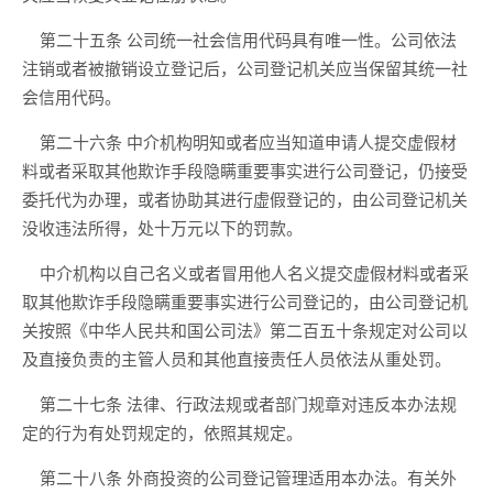
第二十
五
条
公司统一社会信用代码具有唯一性。公司依法
注销或者被撤销设立登记后，公司登记机关应当保留其统一社
会信用代码。
第二十
六
条
中介机构明知或者应当知道申请人提交虚假材
料或者采取其他欺诈手段隐瞒重要事实进行公司登记，仍接受
委托代为办理，或者协助其进行虚假登记的，由公司登记机关
没收违法所得，处十万元以下的罚款。
中介机构
以自己名义或者冒用他人名义
提交虚假材料或者采
取其他欺诈手段隐瞒重要事实进行公司登记的，由公司登记机
关按照
《中华人民共和国公司法》
第二百五十条规定对公司以
及直接负责的主管人员和其他直接责任人员依法从重处罚。
第二十七条
法律、行政法规或者部门规章对违反本办法规
定的行为有处罚规定的，依照其规定。
第二十
八
条
外商投资的公司登记管理适用本办法。有关外