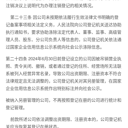
注销
决议上说明代为办理注销
登记
的相关情况。
第二十三条
因公
司未按期依法履行
生效法律文书明确的
登
记备案事项相关
法定义务，人民法院向公司登记机关送达协助
执行通知书，要求协助涤除法定代表人、董事、监事、高级管
理人
员、
股东、
分公司负责人等信息的，公司登记机关依法通
过国家企业信用信息公示系统向社会公示涤除信息。
第二十四条
2024
年
6
月
30
日前登记设立的公司因被吊销营业执
照、责令关闭、撤销
，
或者通过登记的住所、经营场所无法联
系被列入经营异常名录，导致公司出资期限、注册资本不符合
法律规定且无法调整的，公司登记机关对其另册管理，在国家
企业信用信息公示系统作出特别标注并向社会公示。
被纳入另册管理的公司，不再按照登记在册的公司进行统计和
登记管理。
前款所述公司依法调整出资期限、注册资本的，公司登记机
关应当恢复其登记在册状态。