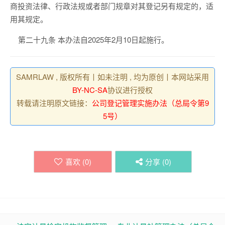
商投资法律、行政法规或者部门规章对其登记另有规定的，适
用其规定。
第二十
九
条
本办法自
2025
年
2
月
10
日起
施行
。
SAMRLAW , 版权所有丨如未注明 , 均为原创丨本网站采用
BY-NC-SA
协议进行授权
转载请注明原文链接：
公司登记管理实施办法（总局令第9
5号）
喜欢 (
0
)
分享 (
0
)