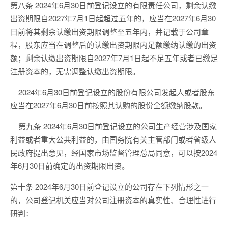
第八条
2024
年
6
月
30
日前登记设立的有限责任公司，剩余认缴
出资期限自
2027
年
7
月
1
日起超过五年的，应当在
2027
年
6
月
30
日前将其剩余认缴出资期限调整至五年内，并记载于公司章
程，股东应当在调整后的认缴出资期限内足额缴纳认缴的出资
额；剩余认缴出资期限自
2027
年
7
月
1
日起不足五年或者已缴足
注册资本的，无需调整认缴出资期限。
2024
年
6
月
30
日前登记设立的股份有限公司发起人或者股东
应当在
2027
年
6
月
30
日前按照其认购的股份全额缴纳股款。
第九条
2024
年
6
月
30
日前登记设立的公
司生产经营涉及国家
利益或者重大公共利益的，由国务院有关主管部门或者省级人
民政府提出意见，经国家市场监督管理总局同意，可以按
2024
年
6
月
30
日前确定的出资期限出资。
第十条
2024
年
6
月
30
日前登记设立的公司存在下列情形之一
的，公司登记机关应当对公司注册资本的真实性、合理性进行
研判：