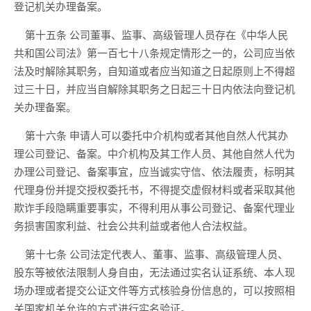
登记机关办理备案。
第十五条
公司董事、监事、高级管理人员存在
《中华人民
共和国公司法》
第一百七十八条规定情形之一的，公司
应当依
法及时解除其职务，自知道或者应当知道之日起原则上不得超
过三十日，
并
应当
自解除其职务之日起三十日内依法向登记机
关办理备案。
第十六条
申请人可以委托中介机构
或者其他自然人
代其办
理公司登记、备案。中介机构及其工作人员
、其他自然人
代为
办理公司登记、备案事宜，
应当诚实守信、依法履责，标明其
代理身份并提交授权委托书，不得提交虚假材料或者采取其他
欺诈手段隐瞒重要事实，不得
利用从事公司登记、备案代理业
务
损害国家利益、社会公共利益或者他人合法权益。
第十七条
公司法定代表人、董事、监事、高级管理人
员、
股东等被依法限制人身自由，无法通过实名认证系统、本人现
场办理或者提交公证文件等方式核验身份信息的，可以按照相
关国家机关允许的方式进行实名验证。