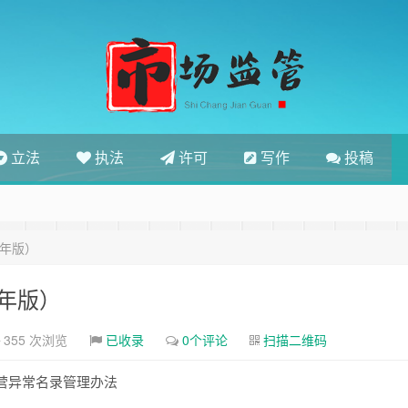
立法
执法
许可
写作
投稿
5年版）
5年版）
355 次浏览
已收录
0个评论
扫描二维码
营异常名录管理办法