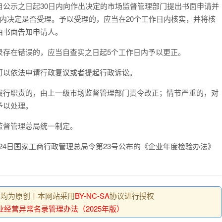
自公示之日起
30
日内向作出决定的市场监督管理部门提出书面申请并
内决定是否受理。予以受理的，应当在
20
个工作日内核实，并将核
由书面告知申请人。
录存在错误的，应当自查实之日起
5
个工作日内予以更正。
以依法申请行政复议或者提起行政诉讼。
行职责的，由上一级市场监督管理部门责令改正；情节严重的，对
予以处理。
监督管理总局统一制定。
24
日国家工商行政管理总局令第
23
号公布的《企业年度检验办法》
 , 均为原创丨本网站采用
BY-NC-SA
协议进行授权
业经营异常名录管理办法（2025年版）