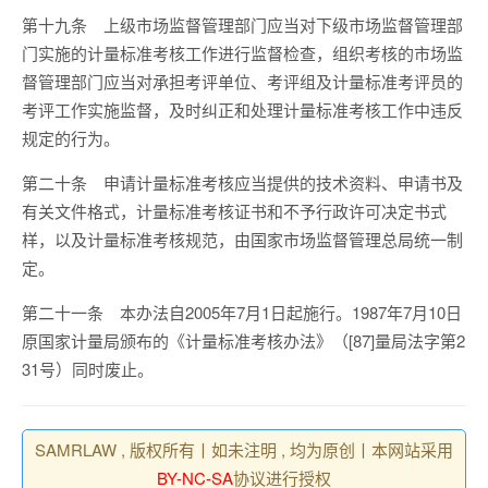
第十九条
上级市场监督管理部门应当对下级市场监督管理部
门实施的计量标准考核工作进行监督检查，组织考核的市场监
督管理部门应当对承担考评单位、考评组及计量标准考评员的
考评工作实施监督，及时纠正和处理计量标准考核工作中违反
规定的行为。
第二十条
申请计量标准考核应当提供的技术资料、申请书及
有关文件格式，计量标准考核证书和不予行政许可决定书式
样，以及计量标准考核规范，由国家市场监督管理总局统一制
定。
第二十一条
本办法自
2005
年
7
月
1
日起施行。
1987
年
7
月
10
日
原国家计量局颁布的《计量标准考核办法》（
[87]
量局法字第
2
31
号）同时废止。
SAMRLAW , 版权所有丨如未注明 , 均为原创丨本网站采用
BY-NC-SA
协议进行授权