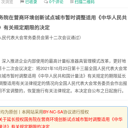
9 次浏览
已收录
0个评论
扫描二维码
务院在营商环境创新试点城市
暂时调整适用《中华人民共
》
有关规定期限的决定
人民代表大会常务委
员会第十二次会议通过）
，深
入推进企业内部使用的最高计量标准器具管理模式改革，更好地
第十二次
会议决定
：
将
2021
年
10
月
23
日第十三届全国人民代表大会常
点城市暂时
调整适用《中华人民共和国计量法》有关规定的期限延长
调整适用有关
法律规定的情况向全国人民代表大会常务委员会作出报
明不宜调整的，恢
复施行有关法律规定。
本决定自公布之日起施行。
 , 均为原创丨本网站采用
BY-NC-SA
协议进行授权
关于延长授权国务院在营商环境创新试点城市暂时调整适用《中华
量法》有关规定期限的决定