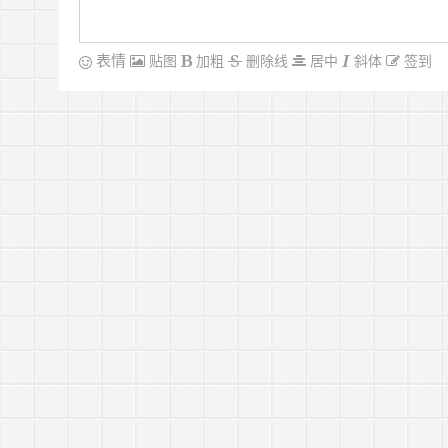
表情
贴图
加粗
删除线
居中
斜体
签到