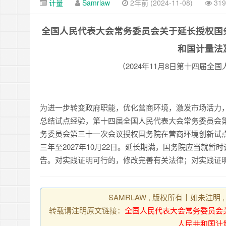
计量
Samrlaw
2年前 (2024-11-08)
31
全国人民代表大会常务委员会
关于延长授权国
和国计量法
（
2024
年
11
月
8
日第十四届全国
为进一步转变政府职能，优化营商环境，激发市场活力
总结试点经验，第十四届全国人民代表大会常务委员会
务
委员会第三十一次会议授权国务院在营商环境创新试
三年
至
2027
年
10
月
22
日
。
延长期满
，
国务院应当就暂时
告。对实
践证明可行的，修改完善有关法律；对实践证
SAMRLAW , 版权所有丨如未注明
转载请注明原文链接：
全国人民代表大会常务委员会
人民共和国计