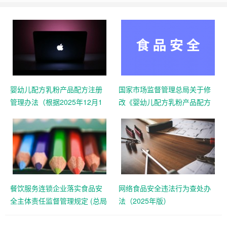
婴幼儿配方乳粉产品配方注册
国家市场监督管理总局关于修
管理办法（根据2025年12月1
改《婴幼儿配方乳粉产品配方
日国家市场监督管理总局令第
注册管理办法》的决定 （总局
109号修正）
令第109号公布 自公布之日起
施行）
餐饮服务连锁企业落实食品安
网络食品安全违法行为查处办
全主体责任监督管理规定 (总局
法（2025年版）
令第104号公布)