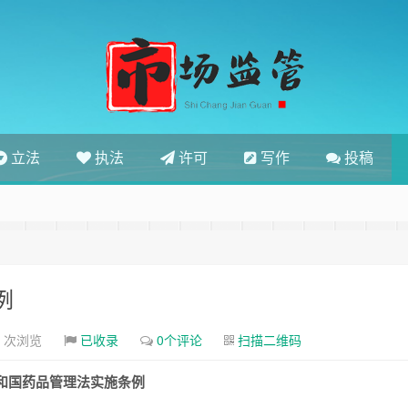
立法
执法
许可
写作
投稿
例
7 次浏览
已收录
0个评论
扫描二维码
和国药品管理法实施条例