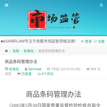
SAMRLAW专注于收集市场监管领域法律相关内容
登录
注册
法规
标准化
商品条码管理办法
>
>
>
商品条码管理办法
标准化
Samrlaw
7年前 (2019-04-09)
999 次
浏览
已收录
0个评论
商品条码管理办法
（
2005
年
5
月
30
日国家质量监督检验检疫总局令