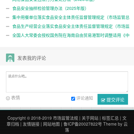
食品安全抽样检验管理办法（2025年版）
集中用餐单位落实食品安全主体责任监督管理规定（市场监管总
局98号令）
食品生产经营企业落实食品安全主体责任监督管理规定（市场监
管总局60号令，根据97号令修正）
全国人大常委会授权国务院在海南自由贸易港暂时调整适用《中
华人民共和国食品安全法》有关规定
发表我的评论
表情
评论通知
提交评论
Copyright © 2018-2019
市场监管法规
|
关于网站
|
标签汇总
|
文
章归档
|
友情链接
|
网站地图
|
鲁ICP备20027822号
Theme by
云
落