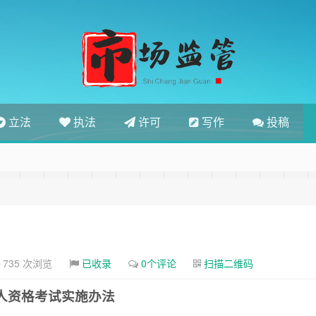
立法
执法
许可
写作
投稿
735 次浏览
已收录
0个评论
扫描二维码
人资格考试实施办法