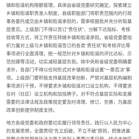
镇和街道机构限额管理，具体由省级党委研究确定。探索建立
乡镇和街道职责准入制度，县级职能部门将职责范围内的行政
事务委托或交由乡镇和街道承担的，需审核报批并充分听取基
层意见。上级部门不得以签订“责任状”、分解下达指标、考核
验收等方式，将工作责任转嫁乡镇和街道承担。省级党委要组
织力量对上级与乡镇和街道签订的各类“责任状”和考核评比等
事项进行全面清理，统一规范针对乡镇和街道的评比达标、示
范创建等活动，切实减轻基层负担。除中央和省级党委明确要
求外，各部门不得以任何形式对乡镇和街道设置“一票否决”事
项。上级部门要积极支持基层改革创新，严禁对基层机构编制
事项进行干预，不得要求乡镇和街道对口设立机构，不得要求
在村（社区）设立机构和加挂牌子。对不符合基层实际和发展
需要的法律法规及政策规定要及时清理、修订、完善，为基层
改革创新提供制度支持。
地方各级党委和政府要切实履行领导责任，践行以人民为中心
的发展思想，全面贯彻“先立后破、不立不破”原则，把推进基
层整合审批服务执法力量工作列入重要议事日程，结合本地区