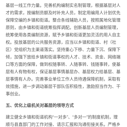
基层一线工作力量。完善机构编制实名制管理，根据基层对人
才的需求，按编制员额及时补充人员，制定用编用人计划优先
保障空编的乡镇和街道。整合条线辅助人员，按照属地化管理
原则，由乡镇和街道统筹指挥调配。创新基层人员编制管理，
统筹使用各类编制资源，赋予乡镇和街道更加灵活的用人自主
权。投放基层的公共服务资源，应当以乡镇和街道、村（社
区）党组织为主渠道落实。坚持重心下移、力量下沉、保障下
倾，加强下放给乡镇和街道事权的人才、技术、资金、网络端
口等方面的保障，做到权随事转、人随事转、钱随事转，使基
层有人有物有权，保证基层事情基层办、基层权力给基层、基
层事情有人办。完善事业单位工作人员待遇保障机制，采取有
效措施，进一步调动基层干部队伍积极性，激励担当作为、干
事创业。
五、优化上级机关对基层的领导方式
建立健全乡镇和街道机构“一对多”、“多对一”的制度机制，理
顺与县直部门的工作对接、请示汇报和沟通衔接关系。严格乡