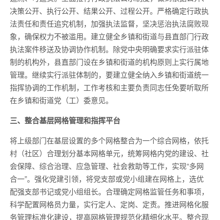
决策公开、执行公开、结果公开、过程公开。严格确定行政执
法责任和责任追究机制，加强执法监督，坚决惩治执法腐败现
象，确保权力不被滥用。建立健全乡镇和街道与县直部门行政
执法案件移送及协调协作机制。除党中央明确要求实行派驻体
制的机构外，县直部门设在乡镇和街道的机构原则上实行属地
管理。继续实行派驻体制的，要建立健全纳入乡镇和街道统一
指挥协调的工作机制，工作考核和主要负责同志任免要听取所
在乡镇和街道党（工）委意见。
三、整合基层网格管理和指挥平台
将上级部门在基层设置的多个网格整合为一个综合网格，依托
村（社区）合理划分基本网格单元，统筹网格内党的建设、社
会保障、综合治理、应急管理、社会救助等工作，实现“多网
合一”。强化党建引领，将党支部或党小组建在网格上，选优
配强支部书记或党小组组长。合理确定网格监管任务和事项，
科学配置网格员力量，实行定人、定岗、定责。推进网格化服
务管理标准化建设，提高网格管理规范化精细化水平。整合现