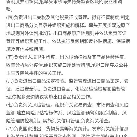
管制度并组织实施,牵头审核海关特殊监管区域的设立和调
整。
(四)负责进出口关税及其他税费征收管理。拟订征管制度,制定
进出口商品分类目录并组织实施和解释。牵头开展多双边原产
地规则对外谈判,拟订进出口商品原产地规则并依法负责签证
管理等组织实施工作。依法执行反倾销和反补贴措施、保障措
施及其他关税措施。
(五)负责出入境卫生检疫、出入境动植物及其产品检验检疫。
收集分析境外疫情,组织实施口岸处置措施,承担口岸突发公共
卫生等应急事件的相关工作。
(六)负责进出口商品法定检验。监督管理进出口商品鉴定、验
证、质量安全等。负责进口食品、化妆品检验检疫和监督管
理,依据多双边协议实施出口食品相关工作。
(七)负责海关风险管理。组织海关贸易调查、市场调查和风险
监测,建立风险评估指标体系、风险监测预警和跟踪制度、风
险管理防控机制。实施海关信用管理,负责海关稽查。
(八)负责国家进出口货物贸易等海关统计。发布海关统计信息
和海关统计数据,组织开展动态监测、评估,建立服务进出口企