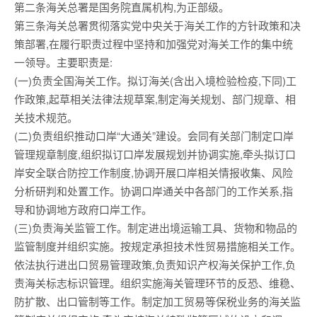
第二条海关总署是国务院直属机构,为正部级。
第三条海关总署贯彻落实党中央关于海关工作的方针政策和决
策部署,在履行职责过程中坚持和加强党对海关工作的集中统
一领导。主要职责是:
(一)负责全国海关工作。拟订海关(含出入境检验检疫,下同)工
作政策,起草相关法律法规草案,制定海关规划、部门规章、相
关技术规范。
(二)负责组织推动口岸“大通关”建设。会同有关部门制定口岸
管理规章制度,组织拟订口岸发展规划并协调实施,牵头拟订口
岸安全联合防控工作制度,协调开展口岸相关情报收集、风险
分析研判和处置工作。协调口岸通关中各部门的工作关系,指
导和协调地方政府口岸工作。
(三)负责海关监管工作。制定进出境运输工具、货物和物品的
监管制度并组织实施。按规定承担技术性贸易措施相关工作。
依法执行进出口贸易管理政策,负责知识产权海关保护工作,负
责海关标志标识管理。组织实施海关管理环节的反恐、维稳、
防扩散、出口管制等工作。制定加工贸易等保税业务的海关监