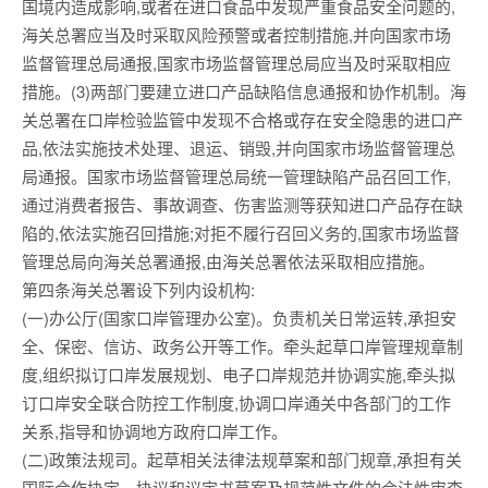
国境内造成影响,或者在进口食品中发现严重食品安全问题的,
海关总署应当及时采取风险预警或者控制措施,并向国家市场
监督管理总局通报,国家市场监督管理总局应当及时采取相应
措施。(3)两部门要建立进口产品缺陷信息通报和协作机制。海
关总署在口岸检验监管中发现不合格或存在安全隐患的进口产
品,依法实施技术处理、退运、销毁,并向国家市场监督管理总
局通报。国家市场监督管理总局统一管理缺陷产品召回工作,
通过消费者报告、事故调查、伤害监测等获知进口产品存在缺
陷的,依法实施召回措施;对拒不履行召回义务的,国家市场监督
管理总局向海关总署通报,由海关总署依法采取相应措施。
第四条海关总署设下列内设机构:
(一)办公厅(国家口岸管理办公室)。负责机关日常运转,承担安
全、保密、信访、政务公开等工作。牵头起草口岸管理规章制
度,组织拟订口岸发展规划、电子口岸规范并协调实施,牵头拟
订口岸安全联合防控工作制度,协调口岸通关中各部门的工作
关系,指导和协调地方政府口岸工作。
(二)政策法规司。起草相关法律法规草案和部门规章,承担有关
国际合作协定、协议和议定书草案及规范性文件的合法性审查