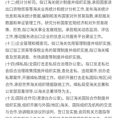
(十二)统计分析司。拟订海关统计制度并组织实施,承担国家进
出口货物贸易等海关业务统计和统计分析工作,发布海关统计
信息和海关统计数据,编制和发布国家对外贸易指数,承担报关
数据和单证管理工作。研究分析国家宏观经济和对外贸易政
策、形势,拟订海关事业发展规划。承担相关动态监测、评估
工作,推动服务进出口企业的信息公共服务平台建设工作。
(十三)企业管理和稽查司。拟订海关信用管理制度并组织实施,
拟订加工贸易等保税业务的管理制度并组织实施,拟订海关稽
查及贸易调查、市场调查等制度并组织实施。
(十四)缉私局(全国打击走私综合治理办公室)。拟订反走私社
会综合治理政策措施并组织实施,查处走私、违规案件,侦办走
私罪案件,开展缉私情报工作。组织开展打击走私国际(地区)间
合作,承担世界海关组织情报联络工作。缉私局受海关总署和
公安部双重领导,以海关总署领导为主。
(十五)国际合作司(港澳台办公室)。拟订海关国际合作制度并
组织实施,组织开展与外国(地区)海关、国际组织及机构的交流
与合作,协调相关协议的谈判、签订及实施,会同有关方面指导