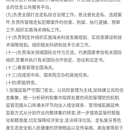
业的信息公共服务平台。
(九)负责全国打击走私综合治理工作。依法查处走私、违规案
件,负责所管辖走私犯罪案件的侦查、拘留、执行逮捕、预审
工作,组织实施海关缉私工作。
(十)负责制定并组织实施海关科技发展规划、实验室建设和技
术保障规划。组织相关科研和技术引进工作。
(十一)负责海关领域国际合作与交流。代表国家参加有关国际
组织,签署并执行有关国际合作协定、协议和议定书。
(十二)垂直管理全国海关。
(十三)完成党中央、国务院交办的其他任务。
(十四)职能转变。
1.加强监管严守国门安全。以风险管理为主线,加快建立风险信
息集聚、统一分析研判和集中指挥处置的风险管理防控机制,
监管范围从口岸通关环节向出入境全链条、宽领域拓展延伸,
监管方式从分别作业向整体集约转变,进一步提高监管的智能
化和精准度,切实保障经济安全,坚决将洋垃圾、走私象牙等危
害生态安全和人民健康的货物物品以及传染病、病虫害等拒于