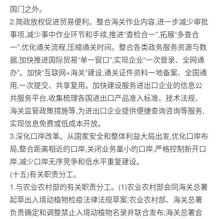
国门之外。
2.简政放权促进贸易便利。整合海关作业内容,进一步减少审批
事项,减少事中作业环节和手续,推进“查检合一”,拓展“多查合
一”,优化通关流程,压缩通关时间。整合各类政务服务资源与数
据,加快推进国际贸易“单一窗口”,实现企业“一次登录、全网通
办”。加快“互联网+海关”建设,通关证件资料一地备案、全国通
用,一次提交、共享复用。加快建设服务进出口企业的信息公
共服务平台,收集梳理各国进出口产品准入标准、技术法规、
海关监管政策措施等,为进出口企业提供便捷查询咨询等服务,
实现信息免费或低成本开放。
3.深化口岸改革。从国家安全和整体利益大局出发,优化口岸布
局,整合距离相近的口岸,关闭业务量小的口岸,严格控制新开口
岸,减少口岸无序竞争和低水平重复建设。
(十五)有关职责分工。
1.与农业农村部的有关职责分工。(1)农业农村部会同海关总署
起草出入境动植物检疫法律法规草案;农业农村部、海关总署
负责确定和调整禁止入境动植物名录并联合发布;海关总署会