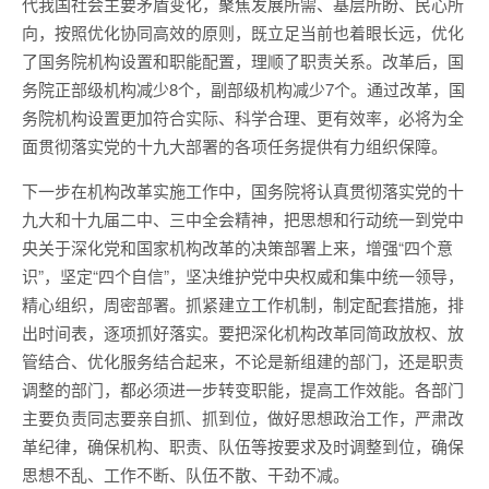
代我国社会主要矛盾变化，聚焦发展所需、基层所盼、民心所
向，按照优化协同高效的原则，既立足当前也着眼长远，优化
了国务院机构设置和职能配置，理顺了职责关系。改革后，国
务院正部级机构减少8个，副部级机构减少7个。通过改革，国
务院机构设置更加符合实际、科学合理、更有效率，必将为全
面贯彻落实党的十九大部署的各项任务提供有力组织保障。
下一步在机构改革实施工作中，国务院将认真贯彻落实党的十
九大和十九届二中、三中全会精神，把思想和行动统一到党中
央关于深化党和国家机构改革的决策部署上来，增强“四个意
识”，坚定“四个自信”，坚决维护党中央权威和集中统一领导，
精心组织，周密部署。抓紧建立工作机制，制定配套措施，排
出时间表，逐项抓好落实。要把深化机构改革同简政放权、放
管结合、优化服务结合起来，不论是新组建的部门，还是职责
调整的部门，都必须进一步转变职能，提高工作效能。各部门
主要负责同志要亲自抓、抓到位，做好思想政治工作，严肃改
革纪律，确保机构、职责、队伍等按要求及时调整到位，确保
思想不乱、工作不断、队伍不散、干劲不减。