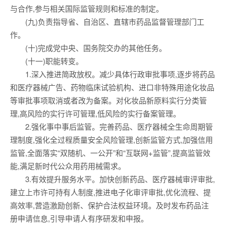
与合作,参与相关国际监管规则和标准的制定。
(九)负责指导省、自治区、直辖市药品监督管理部门工
作。
(十)完成党中央、国务院交办的其他任务。
(十一)职能转变。
1.深入推进简政放权。减少具体行政审批事项,逐步将药品
和医疗器械广告、药物临床试验机构、进口非特殊用途化妆品
等审批事项取消或者改为备案。对化妆品新原料实行分类管
理,高风险的实行许可管理,低风险的实行备案管理。
2.强化事中事后监管。完善药品、医疗器械全生命周期管
理制度,强化全过程质量安全风险管理,创新监管方式,加强信用
监管,全面落实“双随机、一公开”和“互联网+监管”,提高监管效
能,满足新时代公众用药用械需求。
3.有效提升服务水平。加快创新药品、医疗器械审评审批,
建立上市许可持有人制度,推进电子化审评审批,优化流程、提
高效率,营造激励创新、保护合法权益环境。及时发布药品注
册申请信息,引导申请人有序研发和申报。