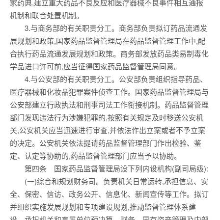
家药典,建立重大药品不良反应和医疗器械不良事件相互通报
机制和联合处置机制。
3.与商务部的有关职责分工。商务部负责拟订药品流通发
展规划和政策,国家药品监督管理局在药品监督管理工作中,配
合执行药品流通发展规划和政策。商务部发放药品类易制毒化
学品进口许可前,应当征得国家药品监督管理局同意。
4.与公安部的有关职责分工。公安部负责组织指导药品、
医疗器械和化妆品犯罪案件侦查工作。国家药品监督管理局与
公安部建立行政执法和刑事司法工作衔接机制。药品监督管理
部门发现违法行为涉嫌犯罪的,按照有关规定及时移送公安机
关,公安机关应当迅速进行审查,并依法作出立案或者不予立案
的决定。公安机关依法提请药品监督管理部门作出检验、鉴
定、认定等协助的,药品监督管理部门应当予以协助。
第四条 国家药品监督管理局设下列内设机构(副司局级):
(一)综合和规划财务司。负责机关日常运转,承担信息、安
全、保密、信访、政务公开、信息化、新闻宣传等工作。拟订
并组织实施发展规划和专项建设规划,推动监督管理体系建
设。承担机关和直属单位预决算、财务、国有资产管理及内部