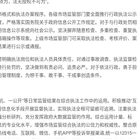
须为，法无授权不可为”。
书格式和执法办案程序。各级市场监管部门要全面推行行政执法公示
度，严格落实国务院关于政府信息公开工作规定。对于与行政处罚相
用信息公示系统向社会公示。坚决摒弃随意检查、多重检查、重复执
暗箱操作等现象。上级市场监管部门可采取执法检查、考核评价、案
结果进行公示或通报。
要明确执法岗位和执法人员具体责任，对通过事故调查、执法监督检
进行处罚的，坚决做到有责必问、追责必严。对于依法行政，勇于担
的管理制度，为想干事、敢干事、干成事创造条件。
机、一公开”等日常监管结果在综合执法工作中的运用。积极推动“互
用信息化手段开展监督执法，实现执法全程可留痕可追溯。注重执法
强分析研判，充分发挥政府大数据监管的作用。综合运用计量、标
法的专业化水平，增强市场监管综合执法的公信力和权威性。整合原
电话、互联网、微信、手机APP等投诉举报渠道,统一以12315一