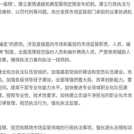
一盘棋”。建立案情通报和典型案例定期发布机制。建立行政执法与
案难移、以罚代刑等问题。充分发挥市场监管部门承担的议事协调机
编走”的原则。涉及直接面向市场和基层的市场监管职责、人员、编
考”制度，全面清理规范临时人员和编外聘用人员，严禁使用辅助人
设置，确保执法力量向执法一线倾斜。
健全综合执法队伍党组织，加强基层党组织建设和党员队伍建设，充
用。加强各级领导班子建设，全面增强把握大局、改革创新能力。要
时间。提高干部专业化能力水平，加快推进专业领域职业化队伍建
理，按照专业性、技术性要求，加快建立忠诚干净担当的职业化市场
纪律管理，规范执法行为，强化执法监督。
梳理、规范和精简市场监管领域的行政执法事项，强化源头治理和动