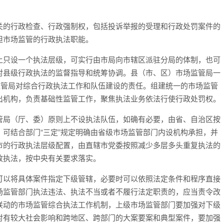
关的行政检查、行政强制权，包括投诉举报的受理和行政处罚案件的
担市场监管的行政执法职能。
上只设一个执法层级，可实行由市局向市辖区派驻分局的体制，也可
对县级行政执法的监督指导和统筹协调。县（市、区）市场监管局一
监管局对综合行政执法工作和队伍建设的责任。组建统一的市场监管
出机构，负责基础性监管工作，聚焦执法业务依法行使行政处罚权。
管局（厅、委）原则上不设执法队伍，如确有必要，由省、自治区按
可结合部门“三定”规定明确由省级市场监管部门内设机构承担，并
市的行政执法层级配置，由直辖市党委按照减少多层多头重复执法的
政执法，按中央有关要求落实。
可以将具体案件指定下级管辖，必要时可以依照法定条件和程序直接
场监管部门执法违法、执法不当或者不履行法定职责的，应当责令改
联动的市场监管综合执法工作机制，上级市场监管部门要加强对下级
对有较大社会影响和跨地区、跨部门的大案要案和典型案件，要加强