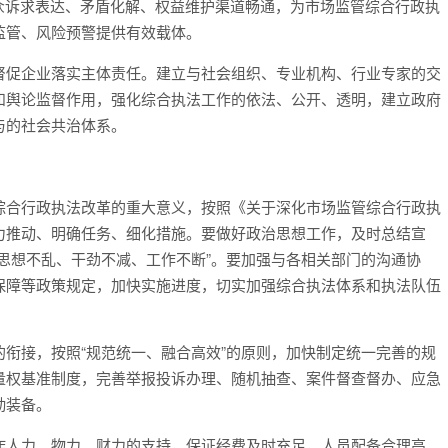
民群众诉求表达、矛盾化解、权益维护渠道畅通，为市场监管综合行政执
监管、风险预警提供有效载体。
督促企业落实主体责任。建立与社会组织、专业机构、行业专家的交
和舆论监督作用，强化综合执法工作的依法、公开、透明，建立政府
与的社会共治体系。
综合行政执法改革的重大意义，按照《关于深化市场监管综合行政执
力推动、明确任务、细化措施。要做好政治思想工作，及时总结宣
思想不乱、干劲不减、工作不断”。要加强与各相关部门的沟通协
保障等政策规定，加快实施进度，切实加强综合执法体系和执法队伍
衔接，按照“规范统一、融合高效”的原则，加快制定统一完善的规
量权基准制度，完善举报投诉办理、随机抽查、案件督查督办、应急
勤装备。
作人力、物力、财力的支持，保证经费及时充足，人员配备合理高