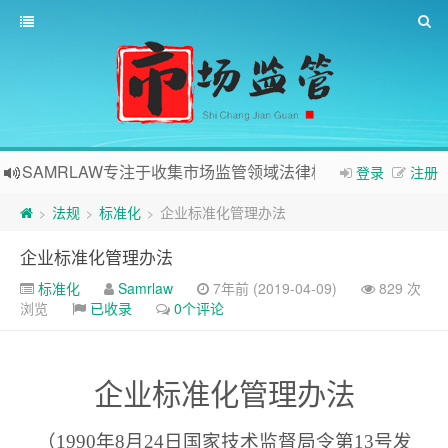
SAMRLAW专注于收集市场监管领域法律相关内容
登录
注册
法规
标准化
企业标准化管理办法
>
>
>
企业标准化管理办法
标准化
Samrlaw
7年前 (2019-04-09)
829 次
浏览
已收录
0个评论
企业标准化管理办法
（
1990
年
8
月
24
日国家技术监督局令第
13
号发