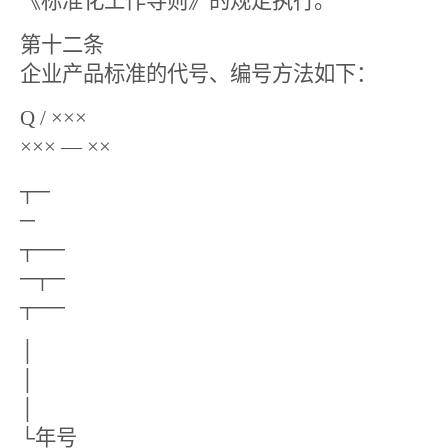
《标准化工作导则》的规定执行。
第十二条
企业产品标准的代号、编号方法如下：
Q /
×××
×××
—
××
┬─
─
┬──
─┬─
┬──
│
│
│
└年号