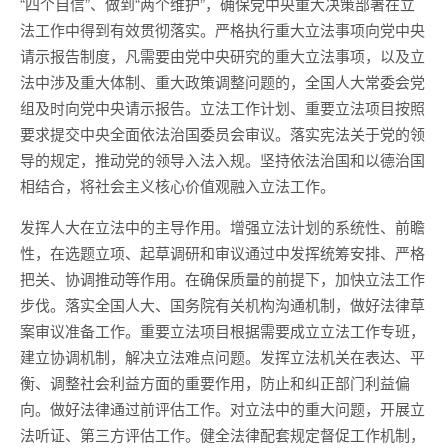
“四个自信”、做到“两个维护”，确保党中央重大决策部署在立
法工作中得到有效贯彻落实。严格执行重大立法事项向党中央
请示报告制度，凡需要由党中央研究的重大立法事项，以及立
法中涉及重大体制、重大政策调整问题的，全国人大常委会党
组及时向党中央请示报告。立法工作计划、重要立法项目按照
要求提交中央全面依法治国委员会审议。落实宪法关于党的领
导的规定，推动党的领导入法入规。坚持依法治国和以德治国
相结合，将社会主义核心价值观融入立法工作。
发挥人大在立法中的主导作用。增强立法计划的系统性、前瞻
性，在选题立项、起草调研和审议通过中发挥统筹安排、严格
把关、协调推动等作用。在确保质量的前提下，加快立法工作
步伐。落实全国人大、国务院有关机构沟通机制，做好法律草
案审议准备工作。重要立法项目根据需要成立立法工作专班，
建立协调机制，解决立法难点问题。发挥立法机关在表达、平
衡、调整社会利益方面的重要作用，防止和纠正部门利益偏
向。做好法律通过前评估工作。对立法中的重大问题，开展立
法听证、第三方评估工作。健全法律配套规定督促工作机制，