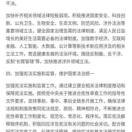
不决。
加快补齐相关领域法律短板弱项。积极推进国家安全、科技创
新、公共卫生、生物安全、生态文明、防范风险、涉外法治等
重要领域立法，健全国家治理急需的法律制度、满足人民日益
增长的美好生活需要必备的法律制度。加强数字经济、互联网
金融、人工智能、大数据、云计算等新技术新应用涉及的相关
立法工作，营造健康发展的法治环境。围绕反制裁、反干涉、
反制“长臂管辖”等，加快推进涉外领域立法。
四、加强宪法实施和监督，维护国家法治统一
加强宪法实施和监督工作。通过建立健全相关法律制度推动和
保障宪法实施。按照党中央关于推进合宪性审查工作的指导性
文件要求，坚持事前、事中、事后全链条开展工作，确保法律
法规和制度政策同宪法规定、原则、精神相符合，不断推进合
宪性审查工作制度化、规范化、常态化、程序化。落实宪法解
释程序机制，积极回应涉及宪法有关问题的社会关切。配合做
好宪法宣传工作，弘扬宪法精神。维护宪法和基本法确定的特