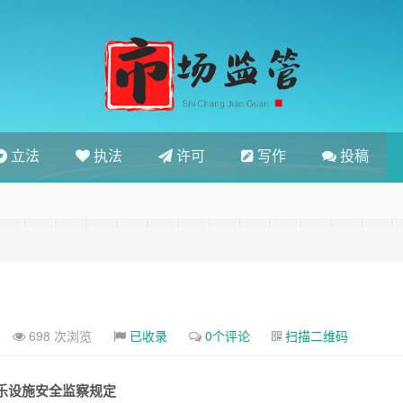
立法
执法
许可
写作
投稿
698 次浏览
已收录
0个评论
扫描二维码
乐设施安全监察规定