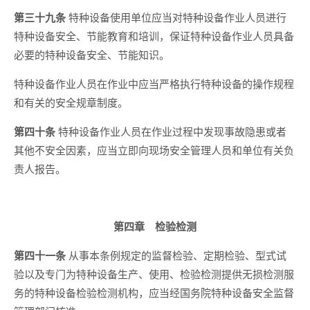
第三十九条
特种设备使用单位应当对特种设备作业人员进行
特种设备安全、节能教育和培训，保证特种设备作业人员具备
必要的特种设备安全、节能知识。
特种设备作业人员在作业中应当严格执行特种设备的操作规程
和有关的安全规章制度。
第四十条
特种设备作业人员在作业过程中发现事故隐患或者
其他不安全因素，应当立即向现场安全管理人员和单位有关负
责人报告。
第四章 检验检测
第四十一条
从事本条例规定的监督检验、定期检验、型式试
验以及专门为特种设备生产、使用、检验检测提供无损检测服
务的特种设备检验检测机构，应当经国务院特种设备安全监督