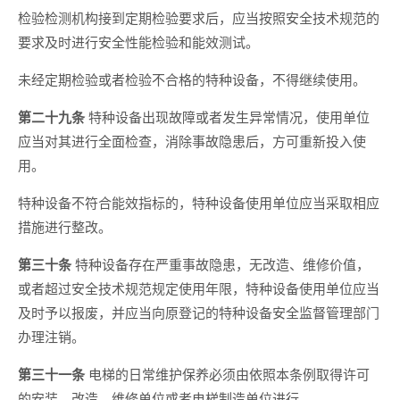
检验检测机构接到定期检验要求后，应当按照安全技术规范的
要求及时进行安全性能检验和能效测试。
未经定期检验或者检验不合格的特种设备，不得继续使用。
第二十九条
特种设备出现故障或者发生异常情况，使用单位
应当对其进行全面检查，消除事故隐患后，方可重新投入使
用。
特种设备不符合能效指标的，特种设备使用单位应当采取相应
措施进行整改。
第三十条
特种设备存在严重事故隐患，无改造、维修价值，
或者超过安全技术规范规定使用年限，特种设备使用单位应当
及时予以报废，并应当向原登记的特种设备安全监督管理部门
办理注销。
第三十一条
电梯的日常维护保养必须由依照本条例取得许可
的安装、改造、维修单位或者电梯制造单位进行。