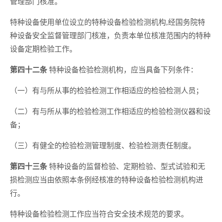
管理部门核准。
特种设备使用单位设立的特种设备检验检测机构,经国务院特
种设备安全监督管理部门核准，负责本单位核准范围内的特种
设备定期检验工作。
第四十二条
特种设备检验检测机构，应当具备下列条件：
（一）有与所从事的检验检测工作相适应的检验检测人员；
（二）有与所从事的检验检测工作相适应的检验检测仪器和设
备；
（三）有健全的检验检测管理制度、检验检测责任制度。
第四十三条
特种设备的监督检验、定期检验、型式试验和无
损检测应当由依照本条例经核准的特种设备检验检测机构进
行。
特种设备检验检测工作应当符合安全技术规范的要求。