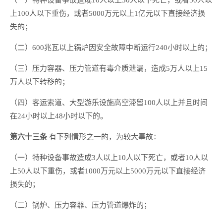
（一）特种设备事故造成10人以上30人以下死亡，或者50人以
上100人以下重伤，或者5000万元以上1亿元以下直接经济损
失的；
（二）600兆瓦以上锅炉因安全故障中断运行240小时以上的；
（三）压力容器、压力管道有毒介质泄漏，造成5万人以上15
万人以下转移的；
（四）客运索道、大型游乐设施高空滞留100人以上并且时间
在24小时以上48小时以下的。
第六十三条
有下列情形之一的，为较大事故：
（一）特种设备事故造成3人以上10人以下死亡，或者10人以
上50人以下重伤，或者1000万元以上5000万元以下直接经济
损失的；
（二）锅炉、压力容器、压力管道爆炸的；