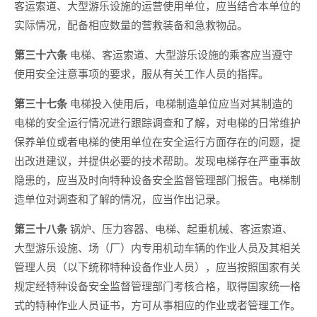
客运索道、大型游乐设施的运营使用单位，应当结合本单位的
实际情况，配备相应数量的营救装备和急救物品。
第三十六条
电梯、客运索道、大型游乐设施的乘客应当遵守
使用安全注意事项的要求，服从有关工作人员的指挥。
第三十七条
电梯投入使用后，电梯制造单位应当对其制造的
电梯的安全运行情况进行跟踪调查和了解，对电梯的日常维护
保养单位或者电梯的使用单位在安全运行方面存在的问题，提
出改进建议，并提供必要的技术帮助。发现电梯存在严重事故
隐患的，应当及时向特种设备安全监督管理部门报告。电梯制
造单位对调查和了解的情况，应当作出记录。
第三十八条
锅炉、压力容器、电梯、起重机械、客运索道、
大型游乐设施、场（厂）内专用机动车辆的作业人员及其相关
管理人员（以下统称特种设备作业人员），应当按照国家有关
规定经特种设备安全监督管理部门考核合格，取得国家统一格
式的特种作业人员证书，方可从事相应的作业或者管理工作。