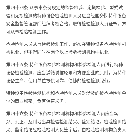
第四十四条
从事本条例规定的监督检验、定期检验、型式试
验和无损检测的特种设备检验检测人员应当经国务院特种设备
安全监督管理部门组织考核合格，取得检验检测人员证书，方
可从事检验检测工作。
检验检测人员从事检验检测工作，必须在特种设备检验检测机
构执业，但不得同时在两个以上检验检测机构中执业。
第四十五条
特种设备检验检测机构和检验检测人员进行特种
设备检验检测，应当遵循诚信原则和方便企业的原则，为特种
设备生产、使用单位提供可靠、便捷的检验检测服务。
特种设备检验检测机构和检验检测人员对涉及的被检验检测单
位的商业秘密，负有保密义务。
第四十六条
特种设备检验检测机构和检验检测人员应当客
观、公正、及时地出具检验检测结果、鉴定结论。检验检测结
果、鉴定结论经检验检测人员签字后，由检验检测机构负责人