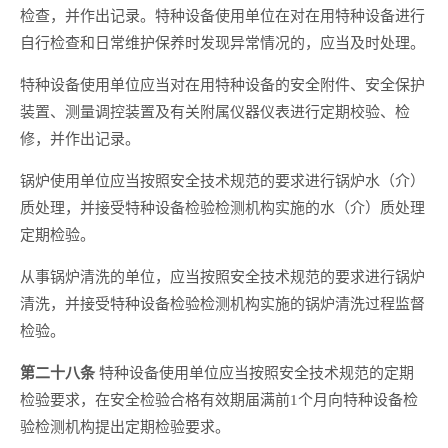
检查，并作出记录。特种设备使用单位在对在用特种设备进行
自行检查和日常维护保养时发现异常情况的，应当及时处理。
特种设备使用单位应当对在用特种设备的安全附件、安全保护
装置、测量调控装置及有关附属仪器仪表进行定期校验、检
修，并作出记录。
锅炉使用单位应当按照安全技术规范的要求进行锅炉水（介）
质处理，并接受特种设备检验检测机构实施的水（介）质处理
定期检验。
从事锅炉清洗的单位，应当按照安全技术规范的要求进行锅炉
清洗，并接受特种设备检验检测机构实施的锅炉清洗过程监督
检验。
第二十八条
特种设备使用单位应当按照安全技术规范的定期
检验要求，在安全检验合格有效期届满前1个月向特种设备检
验检测机构提出定期检验要求。