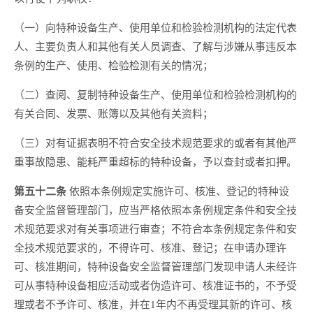
（一）向特种设备生产、使用单位和检验检测机构的法定代表
人、主要负责人和其他有关人员调查、了解与涉嫌从事违反本
条例的生产、使用、检验检测有关的情况；
（二）查阅、复制特种设备生产、使用单位和检验检测机构的
有关合同、发票、账簿以及其他有关资料；
（三）对有证据表明不符合安全技术规范要求的或者有其他严
重事故隐患、能耗严重超标的特种设备，予以查封或者扣押。
第五十二条
依照本条例规定实施许可、核准、登记的特种设
备安全监督管理部门，应当严格依照本条例规定条件和安全技
术规范要求对有关事项进行审查；不符合本条例规定条件和安
全技术规范要求的，不得许可、核准、登记；在申请办理许
可、核准期间，特种设备安全监督管理部门发现申请人未经许
可从事特种设备相应活动或者伪造许可、核准证书的，不予受
理或者不予许可、核准，并在1年内不再受理其新的许可、核