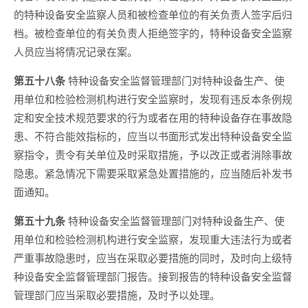
的特种设备安全监察人员和被检查单位的有关负责人签字后归
档。被检查单位的有关负责人拒绝签字的，特种设备安全监察
人员应当将情况记录在案。
第五十八条
特种设备安全监督管理部门对特种设备生产、使
用单位和检验检测机构进行安全监察时，发现有违反本条例规
定和安全技术规范要求的行为或者在用的特种设备存在事故隐
患、不符合能效指标的，应当以书面形式发出特种设备安全监
察指令，责令有关单位及时采取措施，予以改正或者消除事故
隐患。紧急情况下需要采取紧急处置措施的，应当随后补发书
面通知。
第五十九条
特种设备安全监督管理部门对特种设备生产、使
用单位和检验检测机构进行安全监察，发现重大违法行为或者
严重事故隐患时，应当在采取必要措施的同时，及时向上级特
种设备安全监督管理部门报告。接到报告的特种设备安全监督
管理部门应当采取必要措施，及时予以处理。