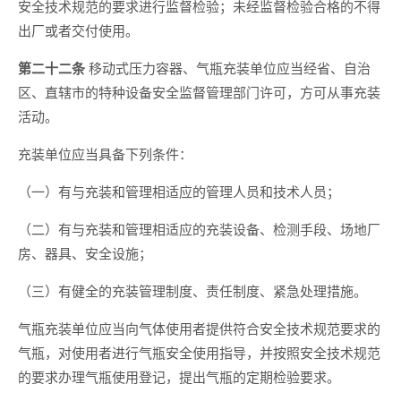
安全技术规范的要求进行监督检验；未经监督检验合格的不得
出厂或者交付使用。
第二十二条
移动式压力容器、气瓶充装单位应当经省、自治
区、直辖市的特种设备安全监督管理部门许可，方可从事充装
活动。
充装单位应当具备下列条件：
（一）有与充装和管理相适应的管理人员和技术人员；
（二）有与充装和管理相适应的充装设备、检测手段、场地厂
房、器具、安全设施；
（三）有健全的充装管理制度、责任制度、紧急处理措施。
气瓶充装单位应当向气体使用者提供符合安全技术规范要求的
气瓶，对使用者进行气瓶安全使用指导，并按照安全技术规范
的要求办理气瓶使用登记，提出气瓶的定期检验要求。