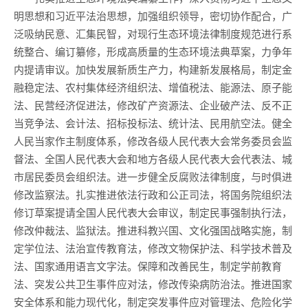
明思想和习近平法治思想，加强组织领导，密切协作配合，广
泛吸纳民意、汇集民智，对现行生态环境法律制度规范进行系
统整合、编订纂修，形成高质量的生态环境法典草案，力争年
内提请审议。加快发展新质生产力，构建新发展格局，制定金
融稳定法、农村集体经济组织法、增值税法、能源法、原子能
法、民营经济促进法，修改矿产资源法、企业破产法、反不正
当竞争法、会计法、招标投标法、统计法、民用航空法。健全
人民当家作主制度体系，修改各级人民代表大会常务委员会监
督法、全国人民代表大会和地方各级人民代表大会代表法、城
市居民委员会组织法。进一步健全反腐败法律制度，与时俱进
修改监察法。扎实推进依法行政和公正司法，将国务院组织法
修订草案提请全国人民代表大会审议，制定民事强制执行法，
修改仲裁法、监狱法。推进科教兴国、文化强国战略实施，制
定学位法、法治宣传教育法，修改文物保护法、科学技术普及
法、国家通用语言文字法。保障和改善民生，制定学前教育
法、突发公共卫生事件应对法，修改传染病防治法。推进国家
安全体系和能力现代化，制定突发事件应对管理法、危险化学