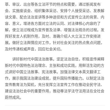
草、审议、出台等各立法环节的特点和需要，通过新闻发布
会、实施座谈会、组织集体采访、安排个人接受采访、发表解
读文章、配合法治宣讲等多种途径和方式宣传立法的背景、内
容、意义，增进各方面对立法的认同、对法律核心内容的了
解，使立法过程成为宣传普及法律、增强法治观念的过程。发
挥好发言人机制作用，及时、准确介绍人大立法工作安排进
展。做好立法舆情应对工作，针对社会关注的热点焦点问题，
及时传递权威声音，回应社会关切。
讲好新时代中国法治故事。坚定法治自信，积极宣传阐释
新时代中国特色法治理念、主张和成功实践，用鲜活生动的方
式讲好中国立法故事、宪法故事。加强法律文本英文翻译工
作，展示我国法治建设成就，提升国际传播能力。以制定法治
宣传教育法为契机，充分发挥立法宣传工作在推动全民守法、
建设法治社会中的重要作用，推动尊法学法守法用法在全社会
蔚然成风。