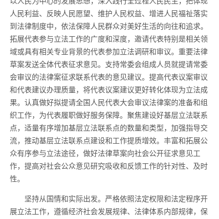
以人民为中心的发展思想，深入践行全过程人民民主，把体现
人民利益、反映人民愿望、维护人民权益、增进人民福祉落实
到法律制度中，依法保障人民群众对美好生活的向往和追求。
拓展代表参与立法工作的广度和深度，邀请代表特别是相关领
域或具有相关专业背景的代表参加立法调研和审议。重要法律
草案发送全体代表征求意见。支持常委会组成人员就提请常委
会审议的法律案征求联系代表的意见建议。提高代表议案审议
和代表建议办理质量，将代表议案建议更好转化体现为立法成
果。认真做好拟提请全国人民代表大会审议法律案的准备和组
织工作，为代表履职做好服务保障。聚焦建设好基层立法联系
点，适量有序增加基层立法联系点的数量和类型，加强指导交
流，推动基层立法联系点建设和工作提质增效。丰富和拓展公
众有序参与立法途径，做好法律草案向社会公开征求意见工
作，提高对社会公众意见研究吸收和反馈工作的针对性、及时
性。
坚持从国情和实际出发。严格依照法定权限和法定程序开
展立法工作，遵循经济社会发展规律、法律体系内部规律，保