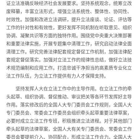
证立法准确反映经济社会发展要求。坚持系统观念，统筹立改
废释纂，丰富立法形式，增强立法系统性、整体性、协同性、
时效性。加强和改进立法调研，提升立法座谈、论证、评估等
工作的针对性和有效性，更好发挥不同机制在听取意见、组织
协调、凝聚共识等方面的独特作用。围绕党中央重大决策部署
和重要法律实施，开展专题集中清理工作，研究启动法律全面
清理工作。研究完善法律配套规定督促工作机制，加强法律配
套规定督促落实。加强对立法工作的规律性总结，做好立法技
术规范编制和应用工作。打造忠诚干净担当的高素质专业化立
法工作队伍，为立法工作提供有力人才保障支持。
坚持发挥人大在立法工作中的主导作用。在立法工作的牵
头起草、组织协调、督促推动、审议把关等各环节发挥好主导
作用。落实修改后的全国人大专门委员会工作规则，全国人大
专门委员会、常委会工作委员会组织牵头起草重要法律草案，
必要时成立立法工作专班，积极推进立法进程。对于其他部门
牵头起草的法律草案，全国人大有关专门委员会、常委会工作
委员会要提前介入、协同配合，形成立法工作合力。全国人大