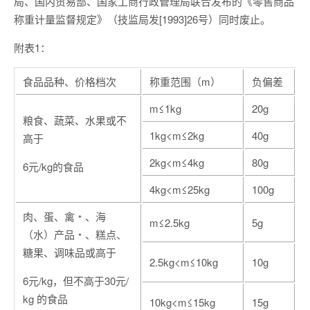
局、国内贸易部、国家工商行政管理局联合发布的《零售商品
称重计量监督规定》（技监局发[1993]26号）同时废止。
附表1：
食品品种、价格档次
称重范围（m）
负偏差
m≤1kg
20g
粮食、蔬菜、水果或不
1kg<m≤2kg
40g
高于
2kg<m≤4kg
80g
6元/kg的食品
4kg<m≤25kg
100g
肉、蛋、禽﹡、海
m≤2.5kg
5g
（水）产品﹡、糕点、
糖果、调味品或高于
2.5kg<m≤10kg
10g
6元/kg，但不高于30元/
kg 的食品
10kg<m≤15kg
15g