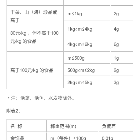
干菜、山（海）珍品或
m≤1kg
2g
高于
1kg<m≤4kg
4g
30元/kg ，但不高于100
元/kg 的食品
4kg<m≤6kg
6g
m≤500g
1g
高于100元/kg 的食品
500g<m≤2kg
2g
2kg<m≤5kg
3g
﹡注：活禽、活鱼、水发物除外。
附表2：
名 称
称重范围(m)
负偏差
金饰品
m（每件）≤100g
0.01g