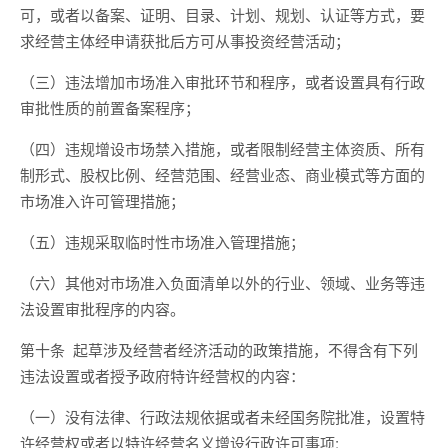
可，或者以备案、证明、目录、计划、规划、认证等方式，要
求经营主体经申请获批后方可从事投资经营活动；
（三）违
法
增加
市场准入
审批环节和程序，或者设置具有行政
审批性质的前置备案程序；
（四）违
规
增设市场禁入措施，或者限制经营主体资质、
所有
制形式、
股权比例、经营范围、经营业态、商业模式等方面的
市场准入许可管理措施；
（五）违规采取临时性市场准入管理措施；
（六）其他对市场准入负面清单以外的行业、领域、业务等违
法设置审批程序的内容。
第十条
起草
涉及经营者经济活动
的政策措施，不得含有
下列
违法设置或者授予政府
特许经营
权的内容
：
（
一
）
没有法律
、行政
法规依据或者未经国务院批准，设置特
许经营权或者以特许经营名义增设行政许可事项;