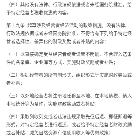
（
四
）其他没有法律、行政法规依据或者未经国务院批准，给
予特定经营者税收优惠的内容。
第十九条
起草
涉及经营者经济活动
的政策措施，没有法律、
行政法规依据或者未经国务院批准，不得含有下列给予特定经
营者选择性、差异化的财政奖励或者补贴的内容：
（一）以直接确定受益经营者或者设置不明确、不合理入
选
条
件的名录库、企业库等方式，实施财政奖励或者补贴；
（二）根据经营者的所有制形式、组织形式等实施财政奖励或
者补贴；
（三）以
外地
经营者将注册地迁移至本地、在本地纳税、纳入
本地统计等为条件，实施财政奖励或者补贴；
（
四
）采取列收列支或者违法违规采取先征后返、即征即退等
形式，对特定经营者进行返还
，
或者给予特定经营者财政奖励
或者补贴、减免自然资源有偿使用收入等优惠政策
；