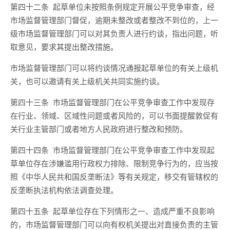
第四十二条
起草单位未
按
照
条例
规定开展公平竞争审查，经
市场监督管理部门督促，逾期未整改或
者
整改不到位的，上一
级市场监督管理部门可以对其负责人进行约谈，指出问题，听
取意见，要求其提出整改措施。
市场监督管理部门可以将约谈情况通报起草单位的有关上级机
关，也可以邀请有关上级机关共同实施约谈。
第四十三条
市场监督管理部门
在
公平竞争审查工作中发现
存
在
行业
、领域、
区域性问题
或者风险的
，可以书面提醒敦促有
关行业主管部门或者地方人民政府
进行
整改和预防。
第四十四条
市场监督管理部门在公平竞争审查工作中发现起
草单位存在涉嫌滥用行政权力排除、限制竞争行为的，应当按
照《中华人民共和国反垄断法》等有关规定，移交有管辖权的
反垄断执法机构
依法
调查处理。
第四十五条
起草单位存在下列情形之一、造成严重不良影响
的，市场监督管理部门可以向有权机关提出对直接负责的主管