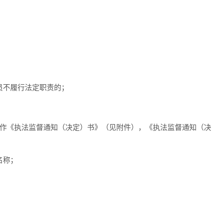
员不履行法定职责的；
制作《执法监督通知（决定）书》（见附件），《执法监督通知（决
名称；