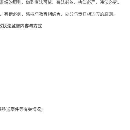
为准绳的原则，做到有法可依、有法必依、执法必严、违法必究。
是、有错必纠、惩戒与教育相结合、处分与责任相适应的原则。
政执法监督内容与方式
关移送案件等有关情况；