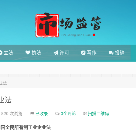
立法
执法
许可
写作
投稿
业法
业法
820 次浏览
已收录
0个评论
扫描二维码
和国全民所有制工业企业法