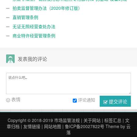
定
拍卖监督管理办法（2020年修订版）
直销管理条例
无证无照经营查处办法
商业特许经营管理条例
发表我的评论
表情
评论通知
提交评论
Copyright © 2018-2019
市场监管法规
|
关于网站
|
标签汇总
|
文
章归档
|
友情链接
|
网站地图
|
鲁ICP备20027822号
Theme by
云
落