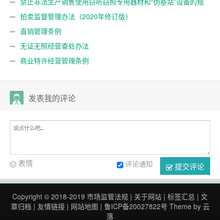
禁止非法生产销售使用窃听窃照专用器材和“伪基站”设备的规
定
拍卖监督管理办法（2020年修订版）
直销管理条例
无证无照经营查处办法
商业特许经营管理条例
发表我的评论
表情
评论通知
提交评论
Copyright © 2018-2019
市场监管法规
|
关于网站
|
标签汇总
|
文
章归档
|
友情链接
|
网站地图
|
鲁ICP备20027822号
Theme by
云
落