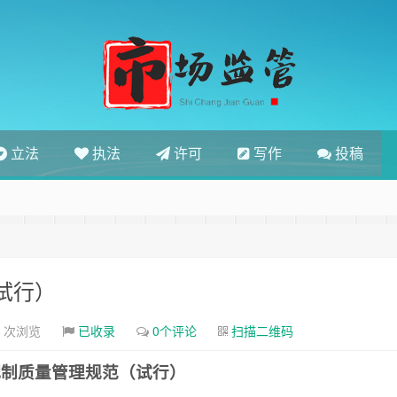
立法
执法
许可
写作
投稿
）
试行）
7 次浏览
已收录
0个评论
扫描二维码
配制质量管理规范（试行）