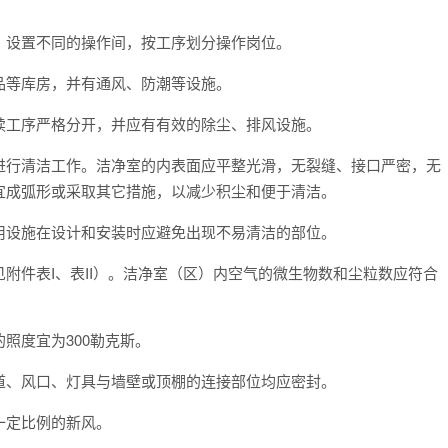
，设置不同的操作间，按工序划分操作岗位。
品等库房，并有通风、防潮等设施。
续工序严格分开，并应有有效的除尘、排风设施。
进行清洁工作。洁净室的内表面应平整光滑，无裂缝、接口严密，无
宜成弧形或采取其它措施，以减少积尘和便于清洁。
用设施在设计和安装时应避免出现不易清洁的部位。
附件表I、表II）。洁净室（区）内空气的微生物数和尘粒数应符合
照度宜为300勒克斯。
道、风口、灯具与墙壁或顶棚的连接部位均应密封。
一定比例的新风。