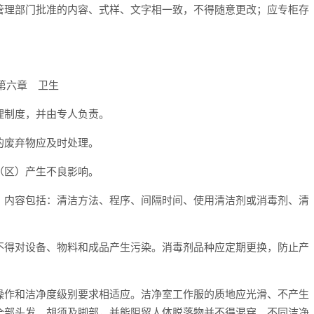
管理部门批准的内容、式样、文字相一致，不得随意更改；应专柜存
第六章 卫生
理制度，并由专人负责。
的废弃物应及时处理。
（区）产生不良影响。
，内容包括：清洁方法、程序、间隔时间、使用清洁剂或消毒剂、清
不得对设备、物料和成品产生污染。消毒剂品种应定期更换，防止产
操作和洁净度级别要求相适应。洁净室工作服的质地应光滑、不产生
全部头发、胡须及脚部，并能阻留人体脱落物并不得混穿。不同洁净